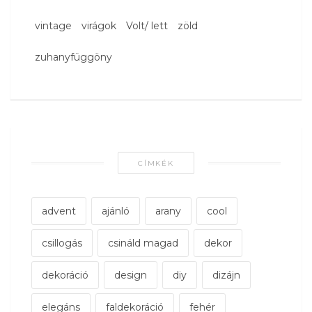
vintage
virágok
Volt/ lett
zöld
zuhanyfüggöny
CÍMKÉK
advent
ajánló
arany
cool
csillogás
csináld magad
dekor
dekoráció
design
diy
dizájn
elegáns
faldekoráció
fehér