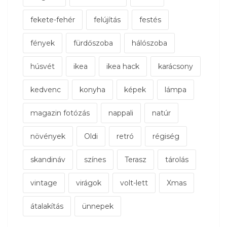
fekete-fehér
felújítás
festés
fények
fürdőszoba
hálószoba
húsvét
ikea
ikea hack
karácsony
kedvenc
konyha
képek
lámpa
magazin fotózás
nappali
natúr
növények
Oldi
retró
régiség
skandináv
színes
Terasz
tárolás
vintage
virágok
volt-lett
Xmas
átalakítás
ünnepek