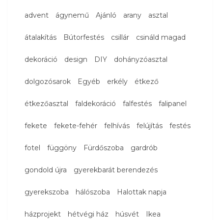
advent
ágynemű
Ajánló
arany
asztal
átalakítás
Bútorfestés
csillár
csináld magad
dekoráció
design
DIY
dohányzóasztal
dolgozósarok
Egyéb
erkély
étkező
étkezőasztal
faldekoráció
falfestés
falipanel
fekete
fekete-fehér
felhívás
felújítás
festés
fotel
függöny
Fürdőszoba
gardrób
gondold újra
gyerekbarát berendezés
gyerekszoba
hálószoba
Halottak napja
házprojekt
hétvégi ház
húsvét
Ikea