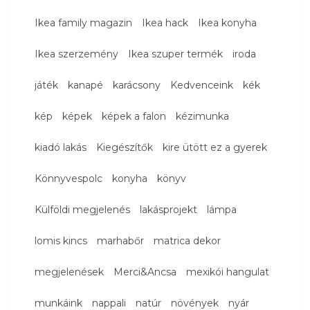
Ikea family magazin
Ikea hack
Ikea konyha
Ikea szerzemény
Ikea szuper termék
iroda
játék
kanapé
karácsony
Kedvenceink
kék
kép
képek
képek a falon
kézimunka
kiadó lakás
Kiegészítők
kire ütött ez a gyerek
Könnyvespolc
konyha
könyv
Külföldi megjelenés
lakásprojekt
lámpa
lomis kincs
marhabőr
matrica dekor
megjelenések
Merci&Ancsa
mexikói hangulat
munkáink
nappali
natúr
növények
nyár