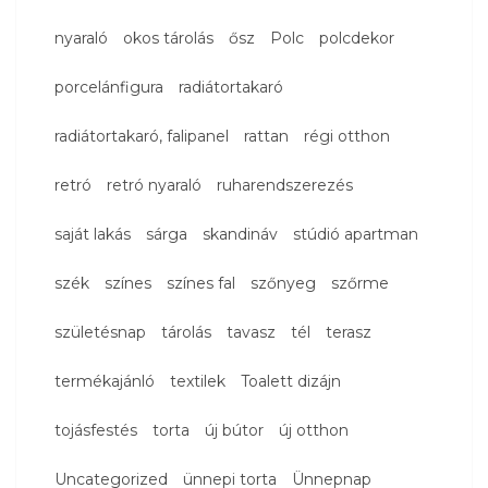
nyaraló
okos tárolás
ősz
Polc
polcdekor
porcelánfigura
radiátortakaró
radiátortakaró, falipanel
rattan
régi otthon
retró
retró nyaraló
ruharendszerezés
saját lakás
sárga
skandináv
stúdió apartman
szék
színes
színes fal
szőnyeg
szőrme
születésnap
tárolás
tavasz
tél
terasz
termékajánló
textilek
Toalett dizájn
tojásfestés
torta
új bútor
új otthon
Uncategorized
ünnepi torta
Ünnepnap