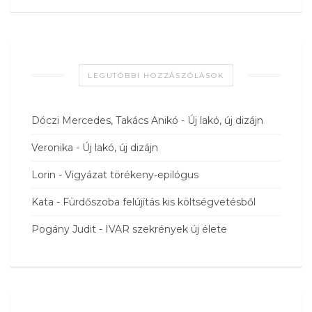
LEGUTÓBBI HOZZÁSZÓLÁSOK
Dóczi Mercedes, Takács Anikó
-
Új lakó, új dizájn
Veronika
-
Új lakó, új dizájn
Lorin
-
Vigyázat törékeny-epilógus
Kata
-
Fürdőszoba felújítás kis költségvetésből
Pogány Judit
-
IVAR szekrények új élete