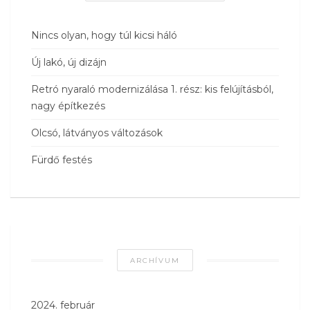
Nincs olyan, hogy túl kicsi háló
Új lakó, új dizájn
Retró nyaraló modernizálása 1. rész: kis felújításból,
nagy építkezés
Olcsó, látványos változások
Fürdő festés
ARCHÍVUM
2024. február