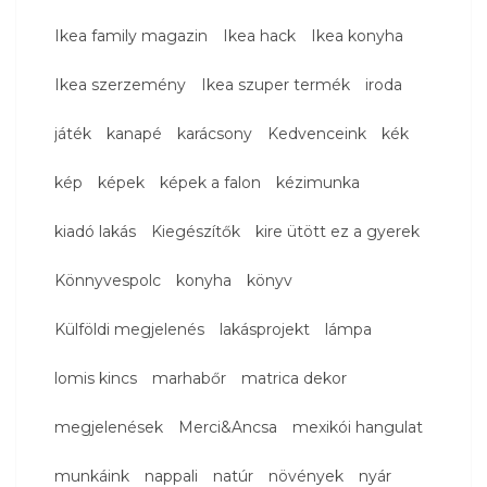
Ikea family magazin
Ikea hack
Ikea konyha
Ikea szerzemény
Ikea szuper termék
iroda
játék
kanapé
karácsony
Kedvenceink
kék
kép
képek
képek a falon
kézimunka
kiadó lakás
Kiegészítők
kire ütött ez a gyerek
Könnyvespolc
konyha
könyv
Külföldi megjelenés
lakásprojekt
lámpa
lomis kincs
marhabőr
matrica dekor
megjelenések
Merci&Ancsa
mexikói hangulat
munkáink
nappali
natúr
növények
nyár