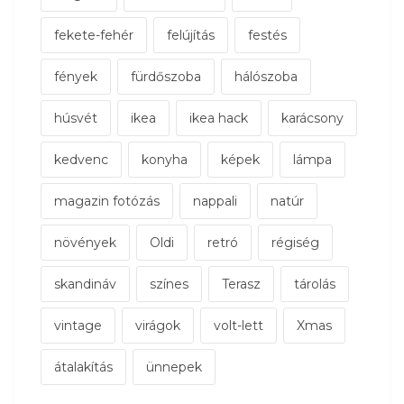
fekete-fehér
felújítás
festés
fények
fürdőszoba
hálószoba
húsvét
ikea
ikea hack
karácsony
kedvenc
konyha
képek
lámpa
magazin fotózás
nappali
natúr
növények
Oldi
retró
régiség
skandináv
színes
Terasz
tárolás
vintage
virágok
volt-lett
Xmas
átalakítás
ünnepek