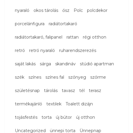
nyaraló
okos tárolás
ősz
Polc
polcdekor
porcelánfigura
radiátortakaró
radiátortakaró, falipanel
rattan
régi otthon
retró
retró nyaraló
ruharendszerezés
saját lakás
sárga
skandináv
stúdió apartman
szék
színes
színes fal
szőnyeg
szőrme
születésnap
tárolás
tavasz
tél
terasz
termékajánló
textilek
Toalett dizájn
tojásfestés
torta
új bútor
új otthon
Uncategorized
ünnepi torta
Ünnepnap