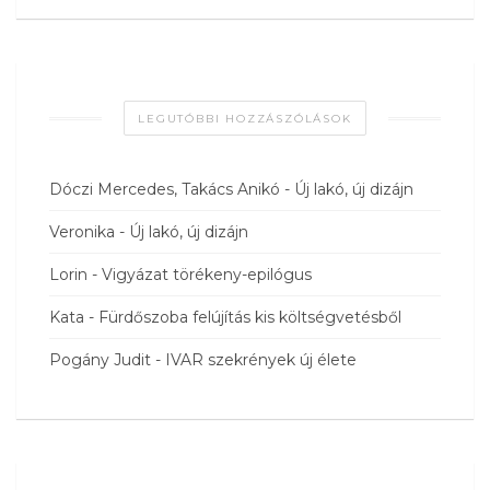
LEGUTÓBBI HOZZÁSZÓLÁSOK
Dóczi Mercedes, Takács Anikó
-
Új lakó, új dizájn
Veronika
-
Új lakó, új dizájn
Lorin
-
Vigyázat törékeny-epilógus
Kata
-
Fürdőszoba felújítás kis költségvetésből
Pogány Judit
-
IVAR szekrények új élete