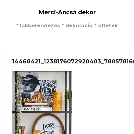
Merci-Ancsa dekor
* lakberendezés * dekoráció * ötletek
14468421_1238176072920403_7805781