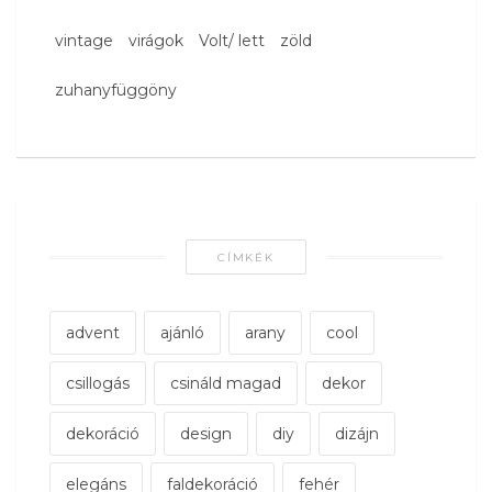
vintage
virágok
Volt/ lett
zöld
zuhanyfüggöny
CÍMKÉK
advent
ajánló
arany
cool
csillogás
csináld magad
dekor
dekoráció
design
diy
dizájn
elegáns
faldekoráció
fehér