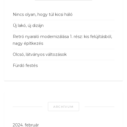
Nincs olyan, hogy túl kicsi háló
Új lakó, új dizájn
Retró nyaraló modernizálása 1. rész: kis felújításból,
nagy építkezés
Olcsó, látványos változások
Fürdő festés
ARCHÍVUM
2024. február