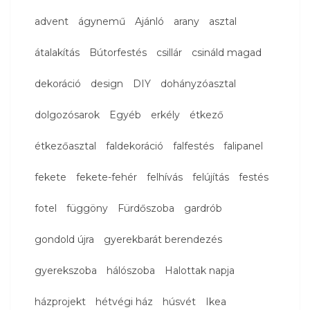
advent
ágynemű
Ajánló
arany
asztal
átalakítás
Bútorfestés
csillár
csináld magad
dekoráció
design
DIY
dohányzóasztal
dolgozósarok
Egyéb
erkély
étkező
étkezőasztal
faldekoráció
falfestés
falipanel
fekete
fekete-fehér
felhívás
felújítás
festés
fotel
függöny
Fürdőszoba
gardrób
gondold újra
gyerekbarát berendezés
gyerekszoba
hálószoba
Halottak napja
házprojekt
hétvégi ház
húsvét
Ikea