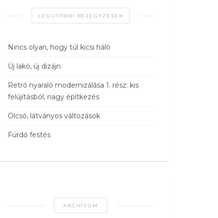
LEGUTÓBBI BEJEGYZÉSEK
Nincs olyan, hogy túl kicsi háló
Új lakó, új dizájn
Retró nyaraló modernizálása 1. rész: kis
felújításból, nagy építkezés
Olcsó, látványos változások
Fürdő festés
ARCHÍVUM