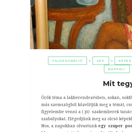
FALDEKORÁCIÓ
KÉP
KÉPEK
NAPPALI
Mit teg
Örök téma a lakberendezésben, sokan, sokfél
más szemszögből közelítjük meg a témát, csa
figyelembe venni a ( jó) szakemberek tanács
szabályokat. Elégedjünk meg az olcsó képek
Nos, a napokban olvastunk
egy szuper po