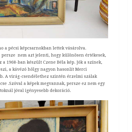
o a pécsi képcsarnokban lettek vásárolva.
ez persze nem azt jelenti, hogy különösen értékesek,
 a 1968-ban készült Czene Béla kép. Jók a színek,
eszi, a kávézó hölgy nagyon hasonlít Merci
b. A virág-csendélethez szintén érzelmi szálak
kincse .Szóval a képek megvannak, persze ez nem egy
toknál jóval igényesebb dekoráció.