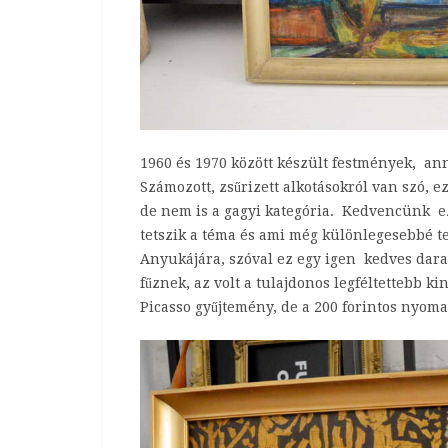
1960 és 1970 között készült festmények, ann
Számozott, zsűrizett alkotásokról van szó, 
de nem is a gagyi kategória. Kedvencünk ez
tetszik a téma és ami még különlegesebbé t
Anyukájára, szóval ez egy igen kedves dara
fűznek, az volt a tulajdonos legféltettebb 
Picasso gyűjtemény, de a 200 forintos nyoma