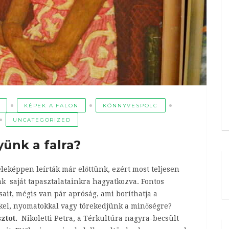
KÉPEK A FALON
KÖNNYVESPOLC
UNCATEGORIZED
yünk a falra?
eképpen leírták már előttünk, ezért most teljesen
k saját tapasztalatainkra hagyatkozva. Fontos
ait, mégis van pár apróság, ami boríthatja a
kel, nyomatokkal vagy törekedjünk a minőségre?
sztot.
Nikoletti Petra, a Térkultúra nagyra-becsült