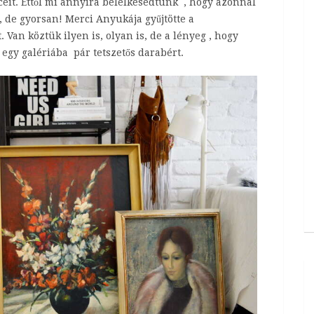
eit. Ettől mi annyira belelkesedtünk , hogy azonnal
, de gyorsan! Merci Anyukája gyűjtötte a
 Van köztük ilyen is, olyan is, de a lényeg , hogy
egy galériába pár tetszetős darabért.