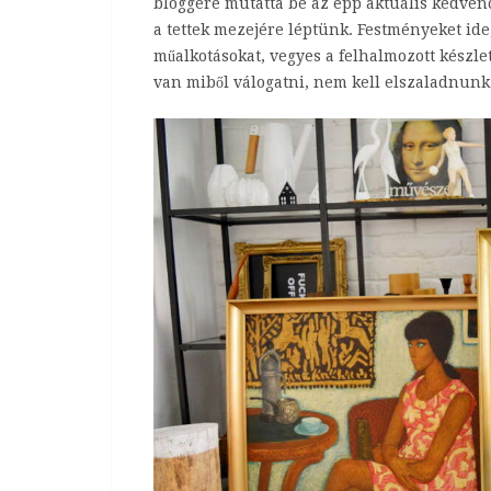
bloggere mutatta be az épp aktuális kedvenc
a tettek mezejére léptünk. Festményeket ide
műalkotásokat, vegyes a felhalmozott készlet.
van miből válogatni, nem kell elszaladnunk 