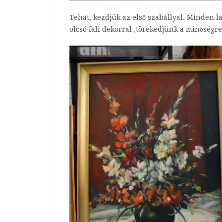
Tehát, kezdjük az első szabállyal. Minden 
olcsó fali dekorral ,törekedjünk a minőségre