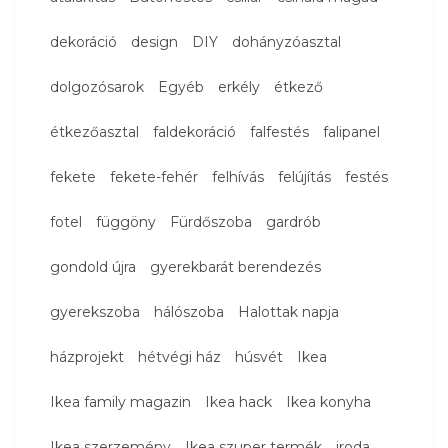
dekoráció
design
DIY
dohányzóasztal
dolgozósarok
Egyéb
erkély
étkező
étkezőasztal
faldekoráció
falfestés
falipanel
fekete
fekete-fehér
felhívás
felújítás
festés
fotel
függöny
Fürdőszoba
gardrób
gondold újra
gyerekbarát berendezés
gyerekszoba
hálószoba
Halottak napja
házprojekt
hétvégi ház
húsvét
Ikea
Ikea family magazin
Ikea hack
Ikea konyha
Ikea szerzemény
Ikea szuper termék
iroda