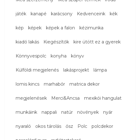
játék
kanapé
karácsony
Kedvenceink
kék
kép
képek
képek a falon
kézimunka
kiadó lakás
Kiegészítők
kire ütött ez a gyerek
Könnyvespolc
konyha
könyv
Külföldi megjelenés
lakásprojekt
lámpa
lomis kincs
marhabőr
matrica dekor
megjelenések
Merci&Ancsa
mexikói hangulat
munkáink
nappali
natúr
növények
nyár
nyaraló
okos tárolás
ősz
Polc
polcdekor