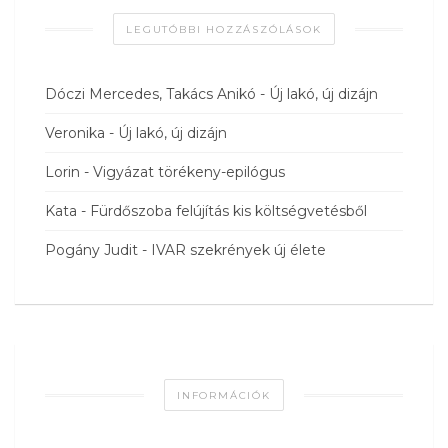
LEGUTÓBBI HOZZÁSZÓLÁSOK
Dóczi Mercedes, Takács Anikó
-
Új lakó, új dizájn
Veronika
-
Új lakó, új dizájn
Lorin
-
Vigyázat törékeny-epilógus
Kata
-
Fürdőszoba felújítás kis költségvetésből
Pogány Judit
-
IVAR szekrények új élete
INFORMÁCIÓK