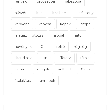
fények
fürdőszoba
hálószoba
húsvét
ikea
ikea hack
karácsony
kedvenc
konyha
képek
lámpa
magazin fotózás
nappali
natúr
növények
Oldi
retró
régiség
skandináv
színes
Terasz
tárolás
vintage
virágok
volt-lett
Xmas
átalakítás
ünnepek