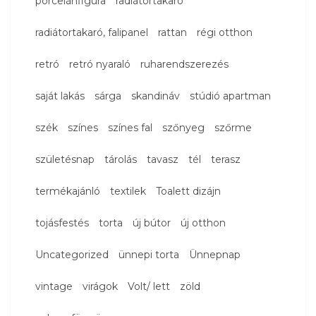
porcelánfigura
radiátortakaró
radiátortakaró, falipanel
rattan
régi otthon
retró
retró nyaraló
ruharendszerezés
saját lakás
sárga
skandináv
stúdió apartman
szék
színes
színes fal
szőnyeg
szőrme
születésnap
tárolás
tavasz
tél
terasz
termékajánló
textilek
Toalett dizájn
tojásfestés
torta
új bútor
új otthon
Uncategorized
ünnepi torta
Ünnepnap
vintage
virágok
Volt/ lett
zöld