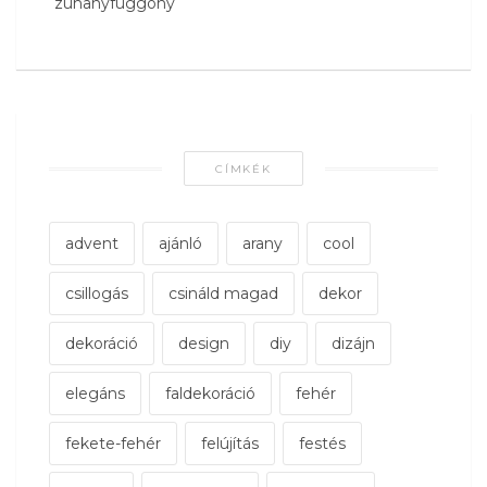
zuhanyfüggöny
CÍMKÉK
advent
ajánló
arany
cool
csillogás
csináld magad
dekor
dekoráció
design
diy
dizájn
elegáns
faldekoráció
fehér
fekete-fehér
felújítás
festés