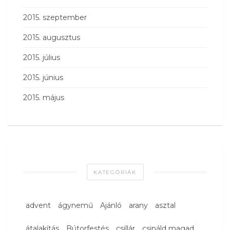
2015. szeptember
2015. augusztus
2015. július
2015. június
2015. május
KATEGÓRIÁK
advent
ágynemű
Ajánló
arany
asztal
átalakítás
Bútorfestés
csillár
csináld magad