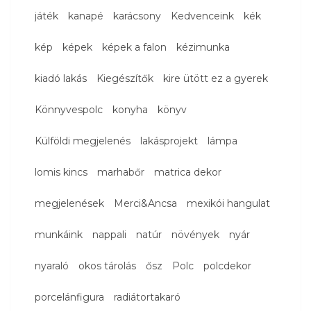
játék
kanapé
karácsony
Kedvenceink
kék
kép
képek
képek a falon
kézimunka
kiadó lakás
Kiegészítők
kire ütött ez a gyerek
Könnyvespolc
konyha
könyv
Külföldi megjelenés
lakásprojekt
lámpa
lomis kincs
marhabőr
matrica dekor
megjelenések
Merci&Ancsa
mexikói hangulat
munkáink
nappali
natúr
növények
nyár
nyaraló
okos tárolás
ősz
Polc
polcdekor
porcelánfigura
radiátortakaró