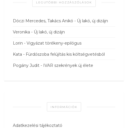
LEGUTÓBBI HOZZÁSZÓLÁSOK
Dóczi Mercedes, Takács Anikó
-
Új lakó, új dizájn
Veronika
-
Új lakó, új dizájn
Lorin
-
Vigyázat törékeny-epilógus
Kata
-
Fürdőszoba felújítás kis költségvetésből
Pogány Judit
-
IVAR szekrények új élete
INFORMÁCIÓK
Adatkezelési tájékoztató