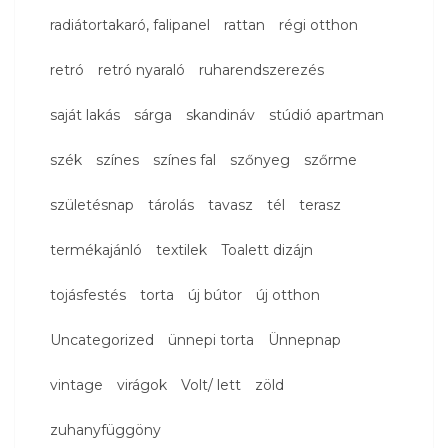
radiátortakaró, falipanel
rattan
régi otthon
retró
retró nyaraló
ruharendszerezés
saját lakás
sárga
skandináv
stúdió apartman
szék
színes
színes fal
szőnyeg
szőrme
születésnap
tárolás
tavasz
tél
terasz
termékajánló
textilek
Toalett dizájn
tojásfestés
torta
új bútor
új otthon
Uncategorized
ünnepi torta
Ünnepnap
vintage
virágok
Volt/ lett
zöld
zuhanyfüggöny