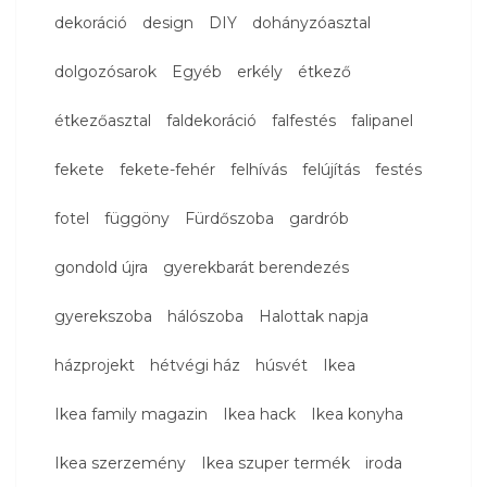
dekoráció
design
DIY
dohányzóasztal
dolgozósarok
Egyéb
erkély
étkező
étkezőasztal
faldekoráció
falfestés
falipanel
fekete
fekete-fehér
felhívás
felújítás
festés
fotel
függöny
Fürdőszoba
gardrób
gondold újra
gyerekbarát berendezés
gyerekszoba
hálószoba
Halottak napja
házprojekt
hétvégi ház
húsvét
Ikea
Ikea family magazin
Ikea hack
Ikea konyha
Ikea szerzemény
Ikea szuper termék
iroda