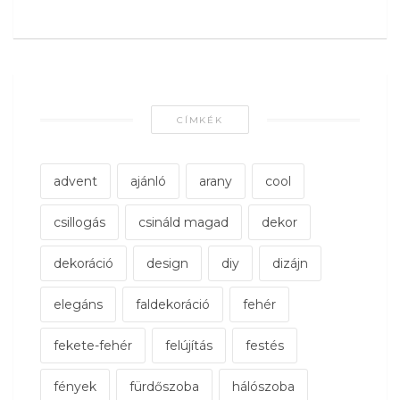
CÍMKÉK
advent
ajánló
arany
cool
csillogás
csináld magad
dekor
dekoráció
design
diy
dizájn
elegáns
faldekoráció
fehér
fekete-fehér
felújítás
festés
fények
fürdőszoba
hálószoba