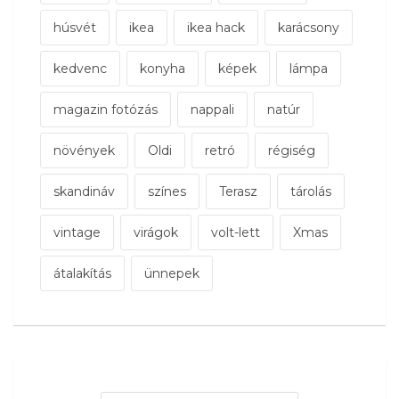
húsvét
ikea
ikea hack
karácsony
kedvenc
konyha
képek
lámpa
magazin fotózás
nappali
natúr
növények
Oldi
retró
régiség
skandináv
színes
Terasz
tárolás
vintage
virágok
volt-lett
Xmas
átalakítás
ünnepek