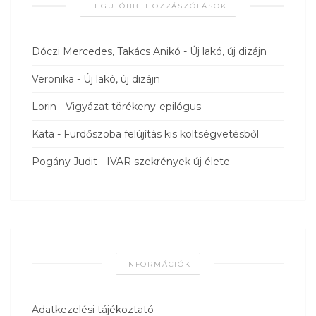
LEGUTÓBBI HOZZÁSZÓLÁSOK
Dóczi Mercedes, Takács Anikó
-
Új lakó, új dizájn
Veronika
-
Új lakó, új dizájn
Lorin
-
Vigyázat törékeny-epilógus
Kata
-
Fürdőszoba felújítás kis költségvetésből
Pogány Judit
-
IVAR szekrények új élete
INFORMÁCIÓK
Adatkezelési tájékoztató