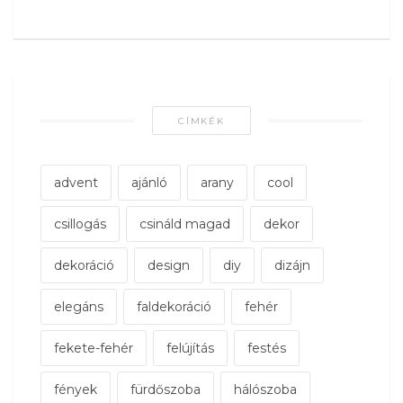
CÍMKÉK
advent
ajánló
arany
cool
csillogás
csináld magad
dekor
dekoráció
design
diy
dizájn
elegáns
faldekoráció
fehér
fekete-fehér
felújítás
festés
fények
fürdőszoba
hálószoba