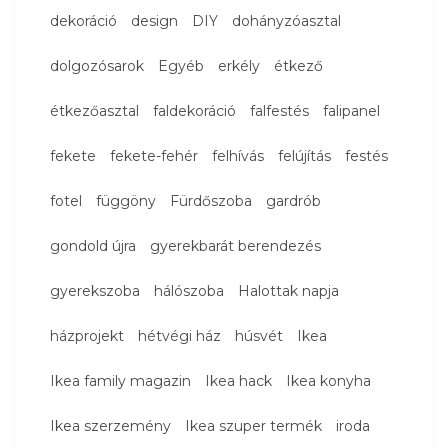
dekoráció
design
DIY
dohányzóasztal
dolgozósarok
Egyéb
erkély
étkező
étkezőasztal
faldekoráció
falfestés
falipanel
fekete
fekete-fehér
felhívás
felújítás
festés
fotel
függöny
Fürdőszoba
gardrób
gondold újra
gyerekbarát berendezés
gyerekszoba
hálószoba
Halottak napja
házprojekt
hétvégi ház
húsvét
Ikea
Ikea family magazin
Ikea hack
Ikea konyha
Ikea szerzemény
Ikea szuper termék
iroda