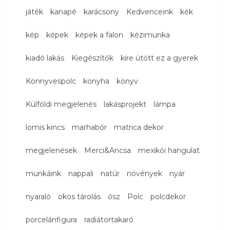
játék
kanapé
karácsony
Kedvenceink
kék
kép
képek
képek a falon
kézimunka
kiadó lakás
Kiegészítők
kire ütött ez a gyerek
Könnyvespolc
konyha
könyv
Külföldi megjelenés
lakásprojekt
lámpa
lomis kincs
marhabőr
matrica dekor
megjelenések
Merci&Ancsa
mexikói hangulat
munkáink
nappali
natúr
növények
nyár
nyaraló
okos tárolás
ősz
Polc
polcdekor
porcelánfigura
radiátortakaró