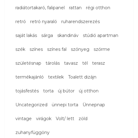
radiátortakaró, falipanel
rattan
régi otthon
retró
retró nyaraló
ruharendszerezés
saját lakás
sárga
skandináv
stúdió apartman
szék
színes
színes fal
szőnyeg
szőrme
születésnap
tárolás
tavasz
tél
terasz
termékajánló
textilek
Toalett dizájn
tojásfestés
torta
új bútor
új otthon
Uncategorized
ünnepi torta
Ünnepnap
vintage
virágok
Volt/ lett
zöld
zuhanyfüggöny