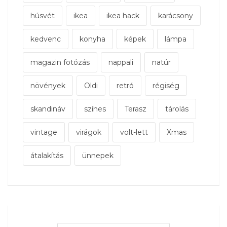
húsvét
ikea
ikea hack
karácsony
kedvenc
konyha
képek
lámpa
magazin fotózás
nappali
natúr
növények
Oldi
retró
régiség
skandináv
színes
Terasz
tárolás
vintage
virágok
volt-lett
Xmas
átalakítás
ünnepek