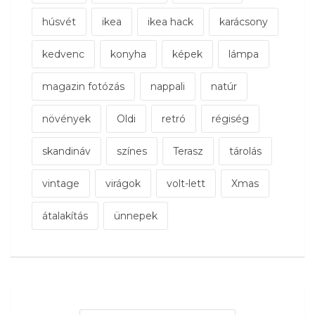
húsvét
ikea
ikea hack
karácsony
kedvenc
konyha
képek
lámpa
magazin fotózás
nappali
natúr
növények
Oldi
retró
régiség
skandináv
színes
Terasz
tárolás
vintage
virágok
volt-lett
Xmas
átalakítás
ünnepek