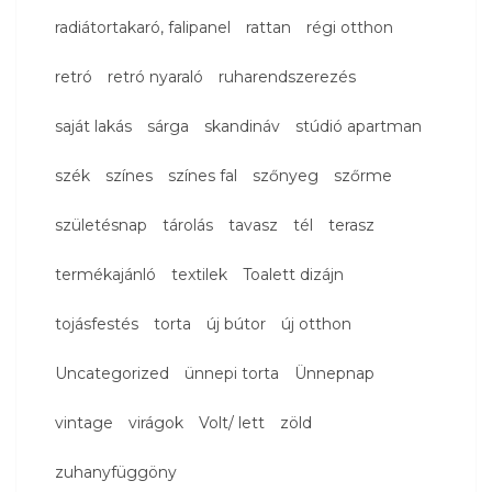
radiátortakaró, falipanel
rattan
régi otthon
retró
retró nyaraló
ruharendszerezés
saját lakás
sárga
skandináv
stúdió apartman
szék
színes
színes fal
szőnyeg
szőrme
születésnap
tárolás
tavasz
tél
terasz
termékajánló
textilek
Toalett dizájn
tojásfestés
torta
új bútor
új otthon
Uncategorized
ünnepi torta
Ünnepnap
vintage
virágok
Volt/ lett
zöld
zuhanyfüggöny