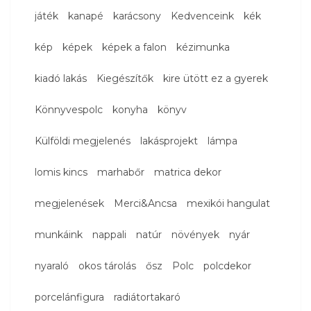
játék
kanapé
karácsony
Kedvenceink
kék
kép
képek
képek a falon
kézimunka
kiadó lakás
Kiegészítők
kire ütött ez a gyerek
Könnyvespolc
konyha
könyv
Külföldi megjelenés
lakásprojekt
lámpa
lomis kincs
marhabőr
matrica dekor
megjelenések
Merci&Ancsa
mexikói hangulat
munkáink
nappali
natúr
növények
nyár
nyaraló
okos tárolás
ősz
Polc
polcdekor
porcelánfigura
radiátortakaró