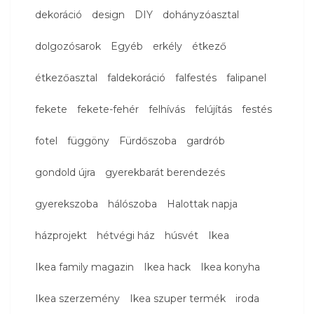
dekoráció
design
DIY
dohányzóasztal
dolgozósarok
Egyéb
erkély
étkező
étkezőasztal
faldekoráció
falfestés
falipanel
fekete
fekete-fehér
felhívás
felújítás
festés
fotel
függöny
Fürdőszoba
gardrób
gondold újra
gyerekbarát berendezés
gyerekszoba
hálószoba
Halottak napja
házprojekt
hétvégi ház
húsvét
Ikea
Ikea family magazin
Ikea hack
Ikea konyha
Ikea szerzemény
Ikea szuper termék
iroda