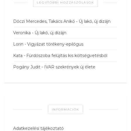
LEGUTÓBBI HOZZÁSZÓLÁSOK
Dóczi Mercedes, Takács Anikó
-
Új lakó, új dizájn
Veronika
-
Új lakó, új dizájn
Lorin
-
Vigyázat törékeny-epilógus
Kata
-
Fürdőszoba felújítás kis költségvetésből
Pogány Judit
-
IVAR szekrények új élete
INFORMÁCIÓK
Adatkezelési tájékoztató