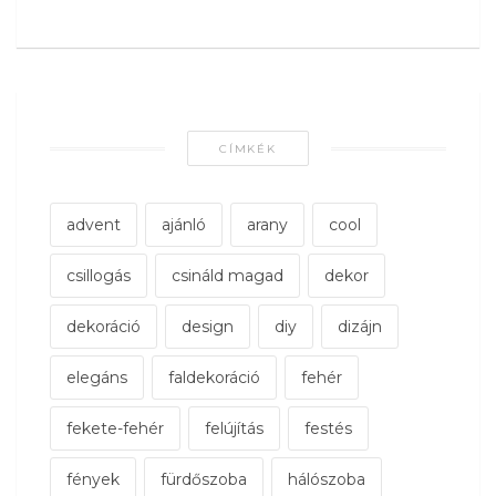
CÍMKÉK
advent
ajánló
arany
cool
csillogás
csináld magad
dekor
dekoráció
design
diy
dizájn
elegáns
faldekoráció
fehér
fekete-fehér
felújítás
festés
fények
fürdőszoba
hálószoba