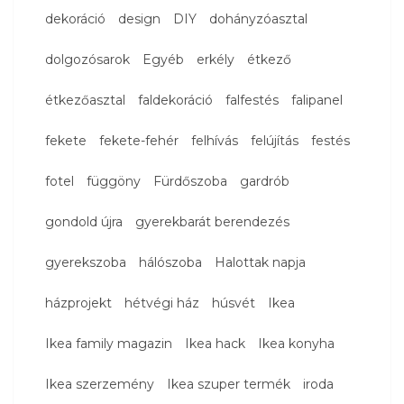
dekoráció
design
DIY
dohányzóasztal
dolgozósarok
Egyéb
erkély
étkező
étkezőasztal
faldekoráció
falfestés
falipanel
fekete
fekete-fehér
felhívás
felújítás
festés
fotel
függöny
Fürdőszoba
gardrób
gondold újra
gyerekbarát berendezés
gyerekszoba
hálószoba
Halottak napja
házprojekt
hétvégi ház
húsvét
Ikea
Ikea family magazin
Ikea hack
Ikea konyha
Ikea szerzemény
Ikea szuper termék
iroda