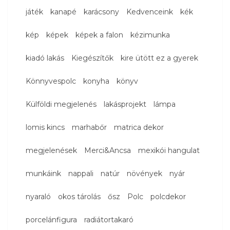
játék
kanapé
karácsony
Kedvenceink
kék
kép
képek
képek a falon
kézimunka
kiadó lakás
Kiegészítők
kire ütött ez a gyerek
Könnyvespolc
konyha
könyv
Külföldi megjelenés
lakásprojekt
lámpa
lomis kincs
marhabőr
matrica dekor
megjelenések
Merci&Ancsa
mexikói hangulat
munkáink
nappali
natúr
növények
nyár
nyaraló
okos tárolás
ősz
Polc
polcdekor
porcelánfigura
radiátortakaró