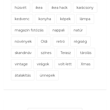
húsvét
ikea
ikea hack
karácsony
kedvenc
konyha
képek
lámpa
magazin fotózás
nappali
natúr
növények
Oldi
retró
régiség
skandináv
színes
Terasz
tárolás
vintage
virágok
volt-lett
Xmas
átalakítás
ünnepek