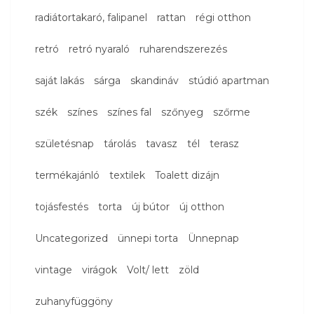
radiátortakaró, falipanel
rattan
régi otthon
retró
retró nyaraló
ruharendszerezés
saját lakás
sárga
skandináv
stúdió apartman
szék
színes
színes fal
szőnyeg
szőrme
születésnap
tárolás
tavasz
tél
terasz
termékajánló
textilek
Toalett dizájn
tojásfestés
torta
új bútor
új otthon
Uncategorized
ünnepi torta
Ünnepnap
vintage
virágok
Volt/ lett
zöld
zuhanyfüggöny