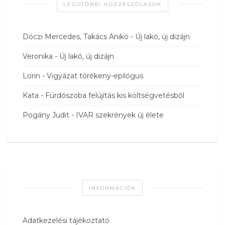
LEGUTÓBBI HOZZÁSZÓLÁSOK
Dóczi Mercedes, Takács Anikó
-
Új lakó, új dizájn
Veronika
-
Új lakó, új dizájn
Lorin
-
Vigyázat törékeny-epilógus
Kata
-
Fürdőszoba felújítás kis költségvetésből
Pogány Judit
-
IVAR szekrények új élete
INFORMÁCIÓK
Adatkezelési tájékoztató