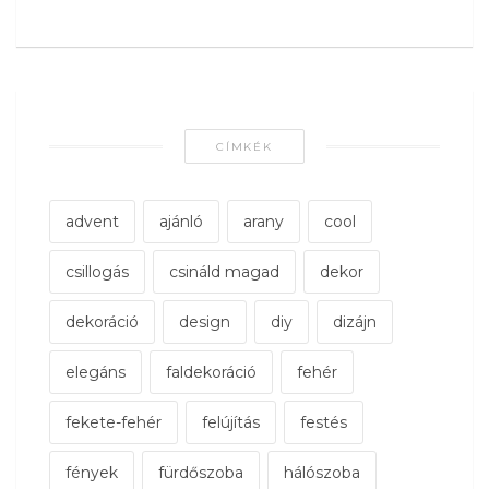
CÍMKÉK
advent
ajánló
arany
cool
csillogás
csináld magad
dekor
dekoráció
design
diy
dizájn
elegáns
faldekoráció
fehér
fekete-fehér
felújítás
festés
fények
fürdőszoba
hálószoba