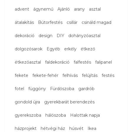
advent
ágynemű
Ajánló
arany
asztal
átalakítás
Bútorfestés
csillár
csináld magad
dekoráció
design
DIY
dohányzóasztal
dolgozósarok
Egyéb
erkély
étkező
étkezőasztal
faldekoráció
falfestés
falipanel
fekete
fekete-fehér
felhívás
felújítás
festés
fotel
függöny
Fürdőszoba
gardrób
gondold újra
gyerekbarát berendezés
gyerekszoba
hálószoba
Halottak napja
házprojekt
hétvégi ház
húsvét
Ikea