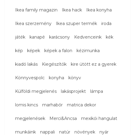
Ikea family magazin
Ikea hack
Ikea konyha
Ikea szerzemény
Ikea szuper termék
iroda
játék
kanapé
karácsony
Kedvenceink
kék
kép
képek
képek a falon
kézimunka
kiadó lakás
Kiegészítők
kire ütött ez a gyerek
Könnyvespolc
konyha
könyv
Külföldi megjelenés
lakásprojekt
lámpa
lomis kincs
marhabőr
matrica dekor
megjelenések
Merci&Ancsa
mexikói hangulat
munkáink
nappali
natúr
növények
nyár