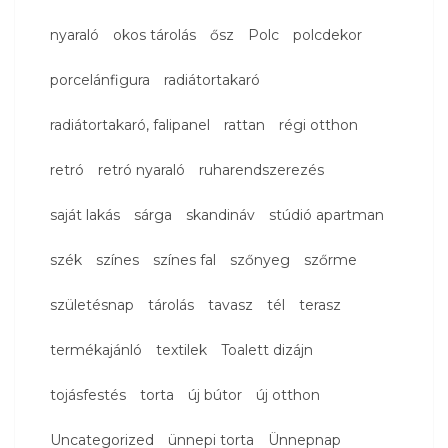
nyaraló
okos tárolás
ősz
Polc
polcdekor
porcelánfigura
radiátortakaró
radiátortakaró, falipanel
rattan
régi otthon
retró
retró nyaraló
ruharendszerezés
saját lakás
sárga
skandináv
stúdió apartman
szék
színes
színes fal
szőnyeg
szőrme
születésnap
tárolás
tavasz
tél
terasz
termékajánló
textilek
Toalett dizájn
tojásfestés
torta
új bútor
új otthon
Uncategorized
ünnepi torta
Ünnepnap