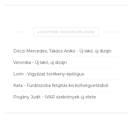
LEGUTÓBBI HOZZÁSZÓLÁSOK
Dóczi Mercedes, Takács Anikó
-
Új lakó, új dizájn
Veronika
-
Új lakó, új dizájn
Lorin
-
Vigyázat törékeny-epilógus
Kata
-
Fürdőszoba felújítás kis költségvetésből
Pogány Judit
-
IVAR szekrények új élete