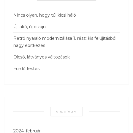
Nincs olyan, hogy túl kicsi háló
Új lakó, új dizájn
Retró nyaraló modernizálása 1. rész: kis felújításból,
nagy építkezés
Olcsó, látványos változások
Fürdő festés
ARCHÍVUM
2024. február