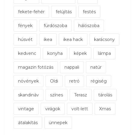
fekete-fehér
felújítás
festés
fények
fürdőszoba
hálószoba
húsvét
ikea
ikea hack
karácsony
kedvenc
konyha
képek
lámpa
magazin fotózás
nappali
natúr
növények
Oldi
retró
régiség
skandináv
színes
Terasz
tárolás
vintage
virágok
volt-lett
Xmas
átalakítás
ünnepek