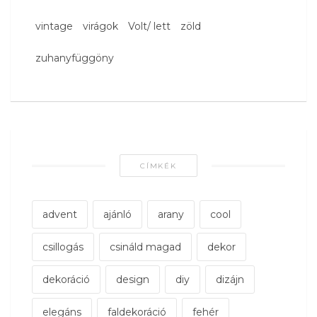
vintage
virágok
Volt/ lett
zöld
zuhanyfüggöny
CÍMKÉK
advent
ajánló
arany
cool
csillogás
csináld magad
dekor
dekoráció
design
diy
dizájn
elegáns
faldekoráció
fehér