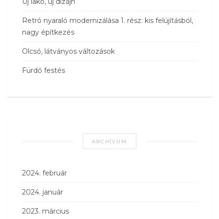
Új lakó, új dizájn
Retró nyaraló modernizálása 1. rész: kis felújításból,
nagy építkezés
Olcsó, látványos változások
Fürdő festés
ARCHÍVUM
2024. február
2024. január
2023. március