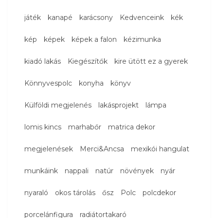
játék
kanapé
karácsony
Kedvenceink
kék
kép
képek
képek a falon
kézimunka
kiadó lakás
Kiegészítők
kire ütött ez a gyerek
Könnyvespolc
konyha
könyv
Külföldi megjelenés
lakásprojekt
lámpa
lomis kincs
marhabőr
matrica dekor
megjelenések
Merci&Ancsa
mexikói hangulat
munkáink
nappali
natúr
növények
nyár
nyaraló
okos tárolás
ősz
Polc
polcdekor
porcelánfigura
radiátortakaró