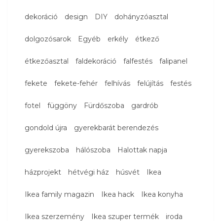
dekoráció
design
DIY
dohányzóasztal
dolgozósarok
Egyéb
erkély
étkező
étkezőasztal
faldekoráció
falfestés
falipanel
fekete
fekete-fehér
felhívás
felújítás
festés
fotel
függöny
Fürdőszoba
gardrób
gondold újra
gyerekbarát berendezés
gyerekszoba
hálószoba
Halottak napja
házprojekt
hétvégi ház
húsvét
Ikea
Ikea family magazin
Ikea hack
Ikea konyha
Ikea szerzemény
Ikea szuper termék
iroda