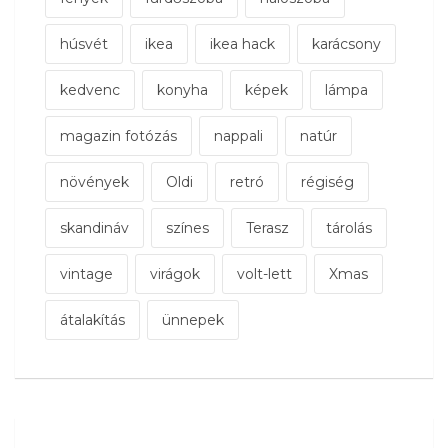
húsvét
ikea
ikea hack
karácsony
kedvenc
konyha
képek
lámpa
magazin fotózás
nappali
natúr
növények
Oldi
retró
régiség
skandináv
színes
Terasz
tárolás
vintage
virágok
volt-lett
Xmas
átalakítás
ünnepek