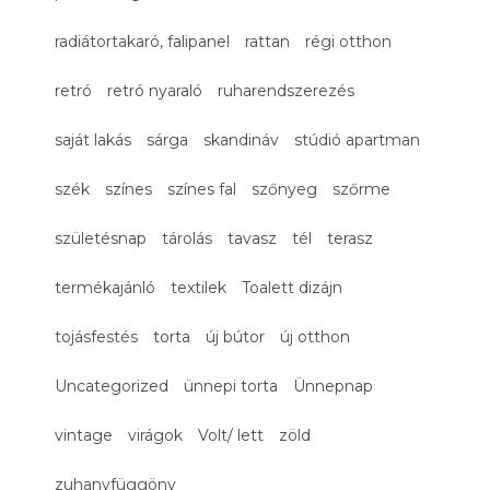
radiátortakaró, falipanel
rattan
régi otthon
retró
retró nyaraló
ruharendszerezés
saját lakás
sárga
skandináv
stúdió apartman
szék
színes
színes fal
szőnyeg
szőrme
születésnap
tárolás
tavasz
tél
terasz
termékajánló
textilek
Toalett dizájn
tojásfestés
torta
új bútor
új otthon
Uncategorized
ünnepi torta
Ünnepnap
vintage
virágok
Volt/ lett
zöld
zuhanyfüggöny