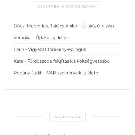
LEGUTÓBBI HOZZÁSZÓLÁSOK
Dóczi Mercedes, Takács Anikó
-
Új lakó, új dizájn
Veronika
-
Új lakó, új dizájn
Lorin
-
Vigyázat törékeny-epilógus
Kata
-
Fürdőszoba felújítás kis költségvetésből
Pogány Judit
-
IVAR szekrények új élete
INFORMÁCIÓK