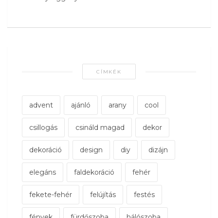
CÍMKÉK
advent
ajánló
arany
cool
csillogás
csináld magad
dekor
dekoráció
design
diy
dizájn
elegáns
faldekoráció
fehér
fekete-fehér
felújítás
festés
fények
fürdőszoba
hálószoba