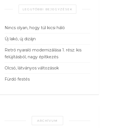
LEGUTÓBBI BEJEGYZÉSEK
Nincs olyan, hogy túl kicsi háló
Új lakó, új dizájn
Retró nyaraló modernizálása 1. rész: kis
felújításból, nagy építkezés
Olcsó, látványos változások
Fürdő festés
ARCHÍVUM