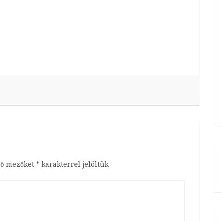
ző mezőket
*
karakterrel jelöltük