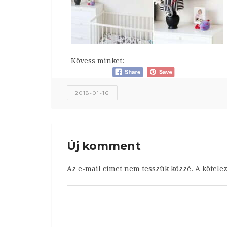
Kövess minket:
2018-01-16
Új komment
Az e-mail címet nem tesszük közzé.
A kötele