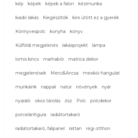
kép
képek
képek a falon
kézimunka
kiadó lakás
Kiegészítők
kire ütött ez a gyerek
Könnyvespolc
konyha
könyv
Külföldi megjelenés
lakásprojekt
lámpa
lomis kincs
marhabőr
matrica dekor
megjelenések
Merci&Ancsa
mexikói hangulat
munkáink
nappali
natúr
növények
nyár
nyaraló
okos tárolás
ősz
Polc
polcdekor
porcelánfigura
radiátortakaró
radiátortakaró, falipanel
rattan
régi otthon