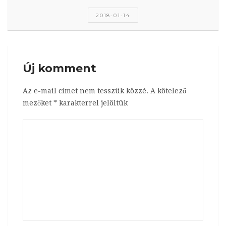
2018-01-14
Új komment
Az e-mail címet nem tesszük közzé.
A kötelező
mezőket
*
karakterrel jelöltük