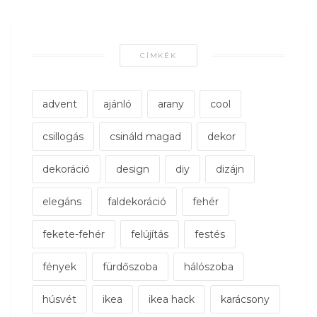
CÍMKÉK
advent
ajánló
arany
cool
csillogás
csináld magad
dekor
dekoráció
design
diy
dizájn
elegáns
faldekoráció
fehér
fekete-fehér
felújítás
festés
fények
fürdőszoba
hálószoba
húsvét
ikea
ikea hack
karácsony