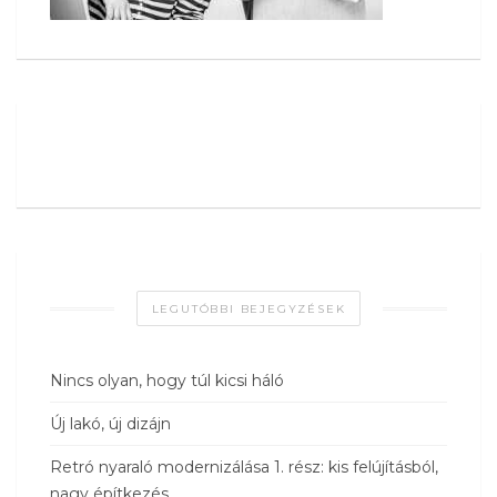
LEGUTÓBBI BEJEGYZÉSEK
Nincs olyan, hogy túl kicsi háló
Új lakó, új dizájn
Retró nyaraló modernizálása 1. rész: kis felújításból,
nagy építkezés