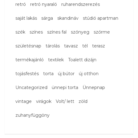
retró
retró nyaraló
ruharendszerezés
saját lakás
sárga
skandináv
stúdió apartman
szék
színes
színes fal
szőnyeg
szőrme
születésnap
tárolás
tavasz
tél
terasz
termékajánló
textilek
Toalett dizájn
tojásfestés
torta
új bútor
új otthon
Uncategorized
ünnepi torta
Ünnepnap
vintage
virágok
Volt/ lett
zöld
zuhanyfüggöny