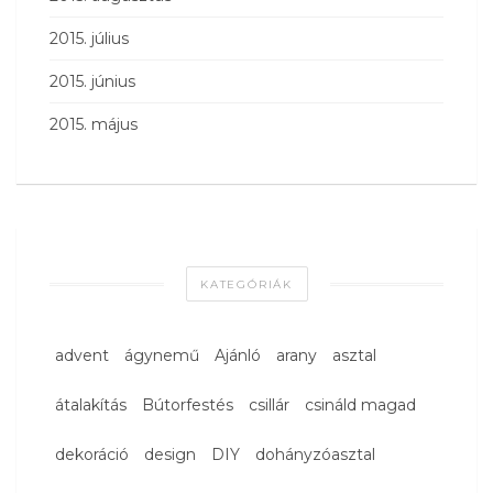
2015. július
2015. június
2015. május
KATEGÓRIÁK
advent
ágynemű
Ajánló
arany
asztal
átalakítás
Bútorfestés
csillár
csináld magad
dekoráció
design
DIY
dohányzóasztal