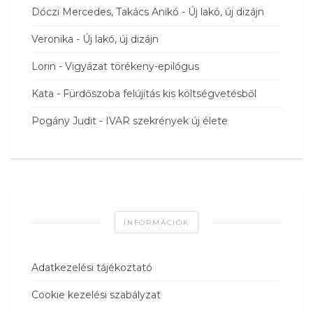
Dóczi Mercedes, Takács Anikó
-
Új lakó, új dizájn
Veronika
-
Új lakó, új dizájn
Lorin
-
Vigyázat törékeny-epilógus
Kata
-
Fürdőszoba felújítás kis költségvetésből
Pogány Judit
-
IVAR szekrények új élete
INFORMÁCIÓK
Adatkezelési tájékoztató
Cookie kezelési szabályzat