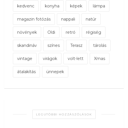
kedvenc
konyha
képek
lámpa
magazin fotózás
nappali
natúr
növények
Oldi
retró
régiség
skandináv
színes
Terasz
tárolás
vintage
virágok
volt-lett
Xmas
átalakítás
ünnepek
LEGUTÓBBI HOZZÁSZÓLÁSOK