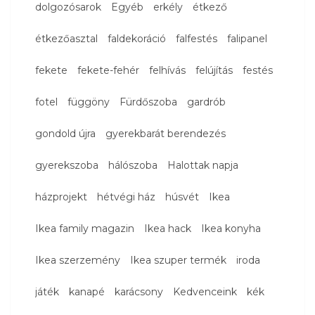
dolgozósarok
Egyéb
erkély
étkező
étkezőasztal
faldekoráció
falfestés
falipanel
fekete
fekete-fehér
felhívás
felújítás
festés
fotel
függöny
Fürdőszoba
gardrób
gondold újra
gyerekbarát berendezés
gyerekszoba
hálószoba
Halottak napja
házprojekt
hétvégi ház
húsvét
Ikea
Ikea family magazin
Ikea hack
Ikea konyha
Ikea szerzemény
Ikea szuper termék
iroda
játék
kanapé
karácsony
Kedvenceink
kék