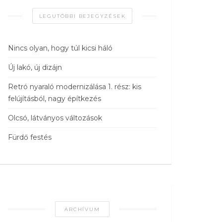
LEGUTÓBBI BEJEGYZÉSEK
Nincs olyan, hogy túl kicsi háló
Új lakó, új dizájn
Retró nyaraló modernizálása 1. rész: kis
felújításból, nagy építkezés
Olcsó, látványos változások
Fürdő festés
ARCHÍVUM