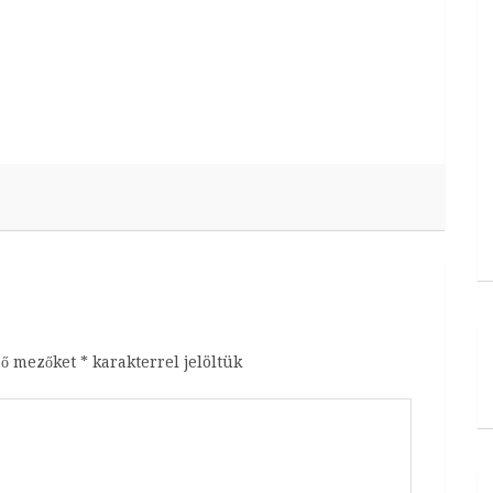
ző mezőket
*
karakterrel jelöltük