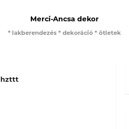
Merci-Ancsa dekor
* lakberendezés * dekoráció * ötletek
jhzttt