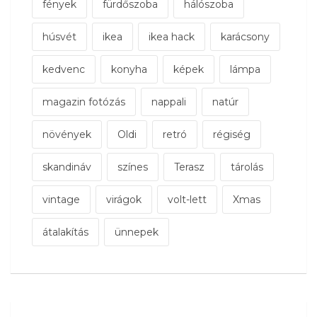
fények
fürdőszoba
hálószoba
húsvét
ikea
ikea hack
karácsony
kedvenc
konyha
képek
lámpa
magazin fotózás
nappali
natúr
növények
Oldi
retró
régiség
skandináv
színes
Terasz
tárolás
vintage
virágok
volt-lett
Xmas
átalakítás
ünnepek