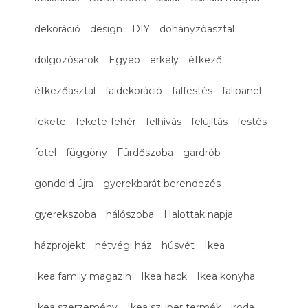
dekoráció
design
DIY
dohányzóasztal
dolgozósarok
Egyéb
erkély
étkező
étkezőasztal
faldekoráció
falfestés
falipanel
fekete
fekete-fehér
felhívás
felújítás
festés
fotel
függöny
Fürdőszoba
gardrób
gondold újra
gyerekbarát berendezés
gyerekszoba
hálószoba
Halottak napja
házprojekt
hétvégi ház
húsvét
Ikea
Ikea family magazin
Ikea hack
Ikea konyha
Ikea szerzemény
Ikea szuper termék
iroda