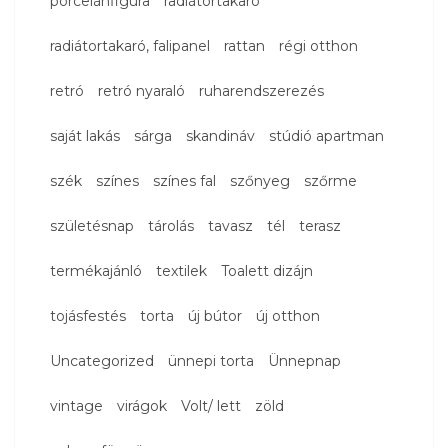
porcelánfigura
radiátortakaró
radiátortakaró, falipanel
rattan
régi otthon
retró
retró nyaraló
ruharendszerezés
saját lakás
sárga
skandináv
stúdió apartman
szék
színes
színes fal
szőnyeg
szőrme
születésnap
tárolás
tavasz
tél
terasz
termékajánló
textilek
Toalett dizájn
tojásfestés
torta
új bútor
új otthon
Uncategorized
ünnepi torta
Ünnepnap
vintage
virágok
Volt/ lett
zöld