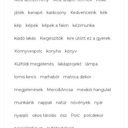
játék
kanapé
karácsony
Kedvenceink
kék
kép
képek
képek a falon
kézimunka
kiadó lakás
Kiegészítők
kire ütött ez a gyerek
Könnyvespolc
konyha
könyv
Külföldi megjelenés
lakásprojekt
lámpa
lomis kincs
marhabőr
matrica dekor
megjelenések
Merci&Ancsa
mexikói hangulat
munkáink
nappali
natúr
növények
nyár
nyaraló
okos tárolás
ősz
Polc
polcdekor