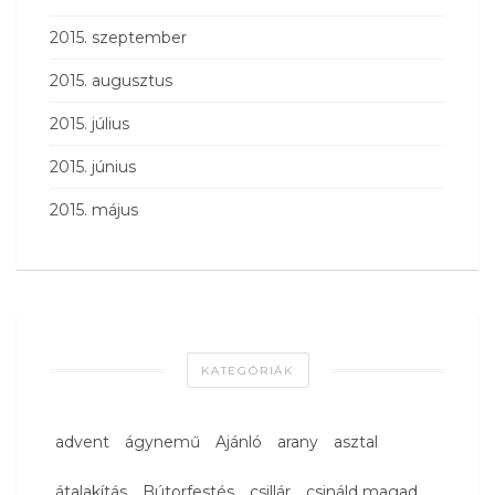
2015. szeptember
2015. augusztus
2015. július
2015. június
2015. május
KATEGÓRIÁK
advent
ágynemű
Ajánló
arany
asztal
átalakítás
Bútorfestés
csillár
csináld magad