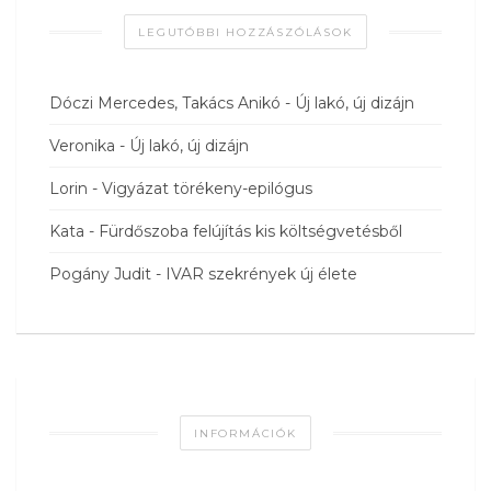
LEGUTÓBBI HOZZÁSZÓLÁSOK
Dóczi Mercedes, Takács Anikó
-
Új lakó, új dizájn
Veronika
-
Új lakó, új dizájn
Lorin
-
Vigyázat törékeny-epilógus
Kata
-
Fürdőszoba felújítás kis költségvetésből
Pogány Judit
-
IVAR szekrények új élete
INFORMÁCIÓK