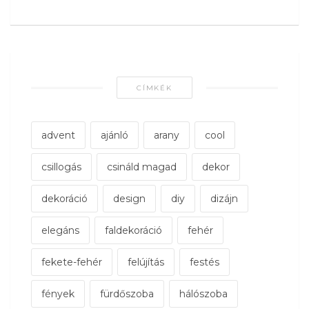
CÍMKÉK
advent
ajánló
arany
cool
csillogás
csináld magad
dekor
dekoráció
design
diy
dizájn
elegáns
faldekoráció
fehér
fekete-fehér
felújítás
festés
fények
fürdőszoba
hálószoba