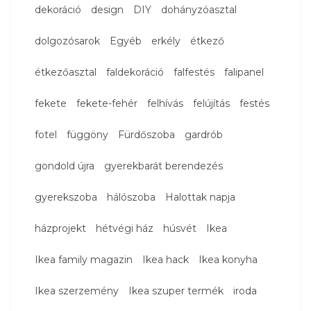
dekoráció
design
DIY
dohányzóasztal
dolgozósarok
Egyéb
erkély
étkező
étkezőasztal
faldekoráció
falfestés
falipanel
fekete
fekete-fehér
felhívás
felújítás
festés
fotel
függöny
Fürdőszoba
gardrób
gondold újra
gyerekbarát berendezés
gyerekszoba
hálószoba
Halottak napja
házprojekt
hétvégi ház
húsvét
Ikea
Ikea family magazin
Ikea hack
Ikea konyha
Ikea szerzemény
Ikea szuper termék
iroda