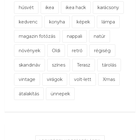
húsvét
ikea
ikea hack
karácsony
kedvenc
konyha
képek
lámpa
magazin fotózás
nappali
natúr
növények
Oldi
retró
régiség
skandináv
színes
Terasz
tárolás
vintage
virágok
volt-lett
Xmas
átalakítás
ünnepek