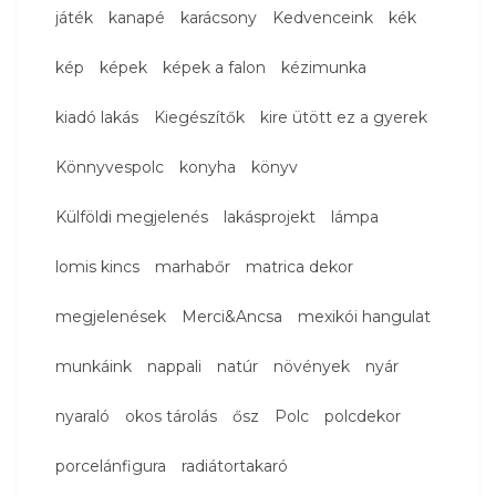
játék
kanapé
karácsony
Kedvenceink
kék
kép
képek
képek a falon
kézimunka
kiadó lakás
Kiegészítők
kire ütött ez a gyerek
Könnyvespolc
konyha
könyv
Külföldi megjelenés
lakásprojekt
lámpa
lomis kincs
marhabőr
matrica dekor
megjelenések
Merci&Ancsa
mexikói hangulat
munkáink
nappali
natúr
növények
nyár
nyaraló
okos tárolás
ősz
Polc
polcdekor
porcelánfigura
radiátortakaró