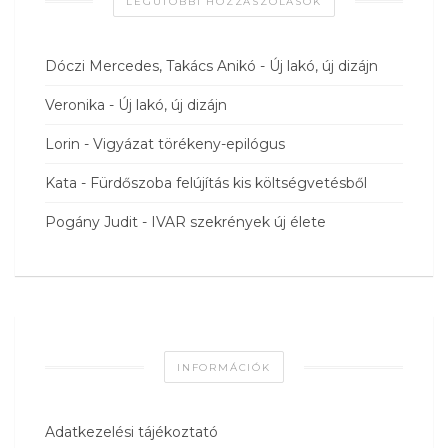
LEGUTÓBBI HOZZÁSZÓLÁSOK
Dóczi Mercedes, Takács Anikó
-
Új lakó, új dizájn
Veronika
-
Új lakó, új dizájn
Lorin
-
Vigyázat törékeny-epilógus
Kata
-
Fürdőszoba felújítás kis költségvetésből
Pogány Judit
-
IVAR szekrények új élete
INFORMÁCIÓK
Adatkezelési tájékoztató