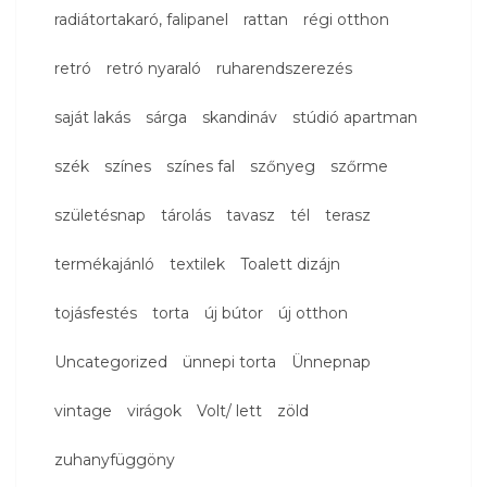
radiátortakaró, falipanel
rattan
régi otthon
retró
retró nyaraló
ruharendszerezés
saját lakás
sárga
skandináv
stúdió apartman
szék
színes
színes fal
szőnyeg
szőrme
születésnap
tárolás
tavasz
tél
terasz
termékajánló
textilek
Toalett dizájn
tojásfestés
torta
új bútor
új otthon
Uncategorized
ünnepi torta
Ünnepnap
vintage
virágok
Volt/ lett
zöld
zuhanyfüggöny