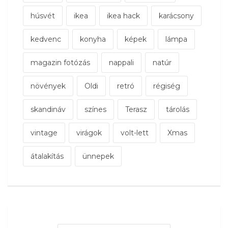
húsvét
ikea
ikea hack
karácsony
kedvenc
konyha
képek
lámpa
magazin fotózás
nappali
natúr
növények
Oldi
retró
régiség
skandináv
színes
Terasz
tárolás
vintage
virágok
volt-lett
Xmas
átalakítás
ünnepek