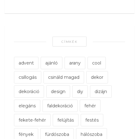
CÍMKÉK
advent
ajánló
arany
cool
csillogás
csináld magad
dekor
dekoráció
design
diy
dizájn
elegáns
faldekoráció
fehér
fekete-fehér
felújítás
festés
fények
fürdőszoba
hálószoba