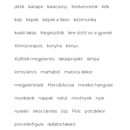
játék
kanapé
karácsony
Kedvenceink
kék
kép
képek
képek a falon
kézimunka
kiadó lakás
Kiegészítők
kire ütött ez a gyerek
Könnyvespolc
konyha
könyv
Külföldi megjelenés
lakásprojekt
lámpa
lomis kincs
marhabőr
matrica dekor
megjelenések
Merci&Ancsa
mexikói hangulat
munkáink
nappali
natúr
növények
nyár
nyaraló
okos tárolás
ősz
Polc
polcdekor
porcelánfigura
radiátortakaró