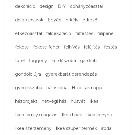
dekoráció
design
DIY
dohányzóasztal
dolgozósarok
Egyéb
erkély
étkező
étkezőasztal
faldekoráció
falfestés
falipanel
fekete
fekete-fehér
felhívás
felújítás
festés
fotel
függöny
Fürdőszoba
gardrób
gondold újra
gyerekbarát berendezés
gyerekszoba
hálószoba
Halottak napja
házprojekt
hétvégi ház
húsvét
Ikea
Ikea family magazin
Ikea hack
Ikea konyha
Ikea szerzemény
Ikea szuper termék
iroda