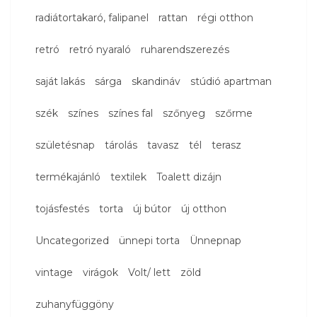
radiátortakaró, falipanel
rattan
régi otthon
retró
retró nyaraló
ruharendszerezés
saját lakás
sárga
skandináv
stúdió apartman
szék
színes
színes fal
szőnyeg
szőrme
születésnap
tárolás
tavasz
tél
terasz
termékajánló
textilek
Toalett dizájn
tojásfestés
torta
új bútor
új otthon
Uncategorized
ünnepi torta
Ünnepnap
vintage
virágok
Volt/ lett
zöld
zuhanyfüggöny