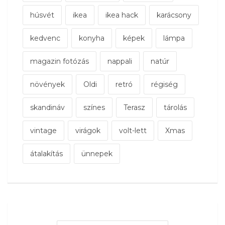
húsvét
ikea
ikea hack
karácsony
kedvenc
konyha
képek
lámpa
magazin fotózás
nappali
natúr
növények
Oldi
retró
régiség
skandináv
színes
Terasz
tárolás
vintage
virágok
volt-lett
Xmas
átalakítás
ünnepek