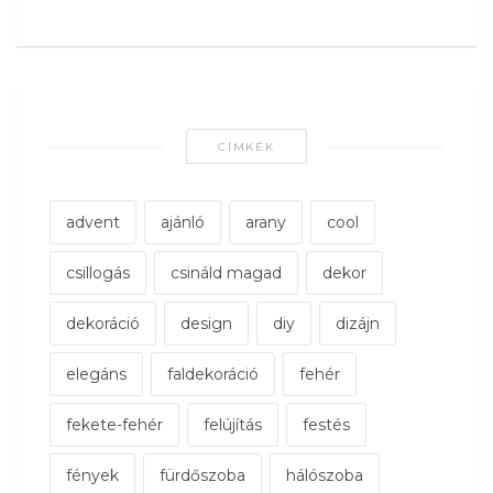
CÍMKÉK
advent
ajánló
arany
cool
csillogás
csináld magad
dekor
dekoráció
design
diy
dizájn
elegáns
faldekoráció
fehér
fekete-fehér
felújítás
festés
fények
fürdőszoba
hálószoba