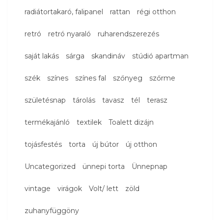
radiátortakaró, falipanel
rattan
régi otthon
retró
retró nyaraló
ruharendszerezés
saját lakás
sárga
skandináv
stúdió apartman
szék
színes
színes fal
szőnyeg
szőrme
születésnap
tárolás
tavasz
tél
terasz
termékajánló
textilek
Toalett dizájn
tojásfestés
torta
új bútor
új otthon
Uncategorized
ünnepi torta
Ünnepnap
vintage
virágok
Volt/ lett
zöld
zuhanyfüggöny