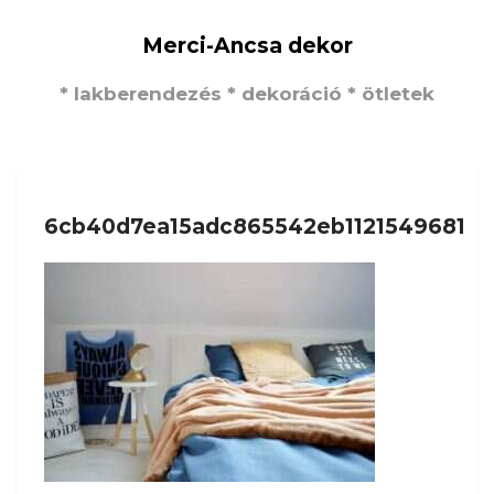
Merci-Ancsa dekor
* lakberendezés * dekoráció * ötletek
6cb40d7ea15adc865542eb1121549681