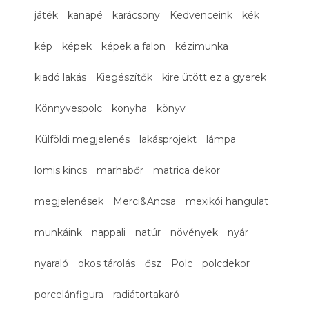
játék
kanapé
karácsony
Kedvenceink
kék
kép
képek
képek a falon
kézimunka
kiadó lakás
Kiegészítők
kire ütött ez a gyerek
Könnyvespolc
konyha
könyv
Külföldi megjelenés
lakásprojekt
lámpa
lomis kincs
marhabőr
matrica dekor
megjelenések
Merci&Ancsa
mexikói hangulat
munkáink
nappali
natúr
növények
nyár
nyaraló
okos tárolás
ősz
Polc
polcdekor
porcelánfigura
radiátortakaró