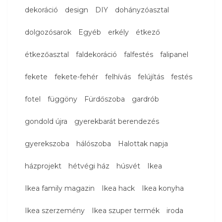
dekoráció
design
DIY
dohányzóasztal
dolgozósarok
Egyéb
erkély
étkező
étkezőasztal
faldekoráció
falfestés
falipanel
fekete
fekete-fehér
felhívás
felújítás
festés
fotel
függöny
Fürdőszoba
gardrób
gondold újra
gyerekbarát berendezés
gyerekszoba
hálószoba
Halottak napja
házprojekt
hétvégi ház
húsvét
Ikea
Ikea family magazin
Ikea hack
Ikea konyha
Ikea szerzemény
Ikea szuper termék
iroda