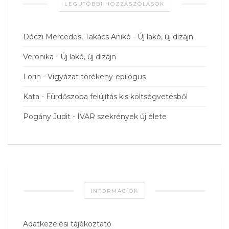
LEGUTÓBBI HOZZÁSZÓLÁSOK
Dóczi Mercedes, Takács Anikó
-
Új lakó, új dizájn
Veronika
-
Új lakó, új dizájn
Lorin
-
Vigyázat törékeny-epilógus
Kata
-
Fürdőszoba felújítás kis költségvetésből
Pogány Judit
-
IVAR szekrények új élete
INFORMÁCIÓK
Adatkezelési tájékoztató