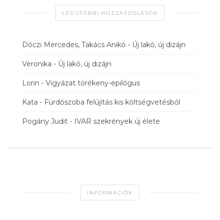
LEGUTÓBBI HOZZÁSZÓLÁSOK
Dóczi Mercedes, Takács Anikó
-
Új lakó, új dizájn
Veronika
-
Új lakó, új dizájn
Lorin
-
Vigyázat törékeny-epilógus
Kata
-
Fürdőszoba felújítás kis költségvetésből
Pogány Judit
-
IVAR szekrények új élete
INFORMÁCIÓK