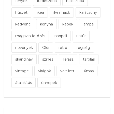
fények
fürdőszoba
hálószoba
húsvét
ikea
ikea hack
karácsony
kedvenc
konyha
képek
lámpa
magazin fotózás
nappali
natúr
növények
Oldi
retró
régiség
skandináv
színes
Terasz
tárolás
vintage
virágok
volt-lett
Xmas
átalakítás
ünnepek