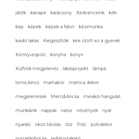
játék
kanapé
karácsony
Kedvenceink
kék
kép
képek
képek a falon
kézimunka
kiadó lakás
Kiegészítők
kire ütött ez a gyerek
Könnyvespolc
konyha
könyv
Külföldi megjelenés
lakásprojekt
lámpa
lomis kincs
marhabőr
matrica dekor
megjelenések
Merci&Ancsa
mexikói hangulat
munkáink
nappali
natúr
növények
nyár
nyaraló
okos tárolás
ősz
Polc
polcdekor
porcelánfigura
radiátortakaró