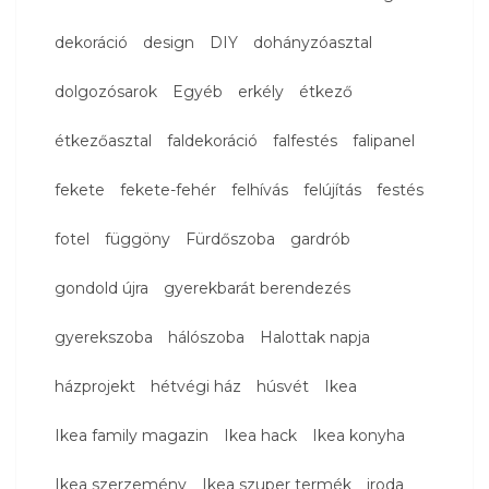
dekoráció
design
DIY
dohányzóasztal
dolgozósarok
Egyéb
erkély
étkező
étkezőasztal
faldekoráció
falfestés
falipanel
fekete
fekete-fehér
felhívás
felújítás
festés
fotel
függöny
Fürdőszoba
gardrób
gondold újra
gyerekbarát berendezés
gyerekszoba
hálószoba
Halottak napja
házprojekt
hétvégi ház
húsvét
Ikea
Ikea family magazin
Ikea hack
Ikea konyha
Ikea szerzemény
Ikea szuper termék
iroda