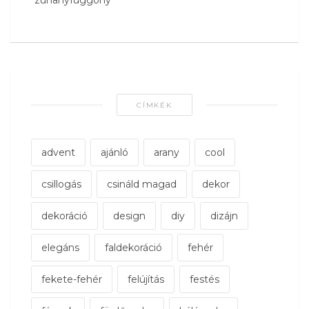
CÍMKÉK
advent
ajánló
arany
cool
csillogás
csináld magad
dekor
dekoráció
design
diy
dizájn
elegáns
faldekoráció
fehér
fekete-fehér
felújítás
festés