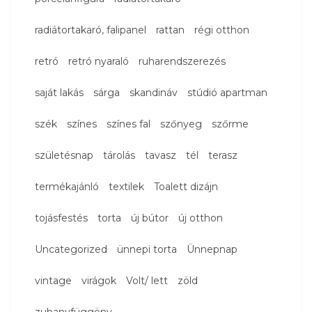
radiátortakaró, falipanel
rattan
régi otthon
retró
retró nyaraló
ruharendszerezés
saját lakás
sárga
skandináv
stúdió apartman
szék
színes
színes fal
szőnyeg
szőrme
születésnap
tárolás
tavasz
tél
terasz
termékajánló
textilek
Toalett dizájn
tojásfestés
torta
új bútor
új otthon
Uncategorized
ünnepi torta
Ünnepnap
vintage
virágok
Volt/ lett
zöld
zuhanyfüggöny