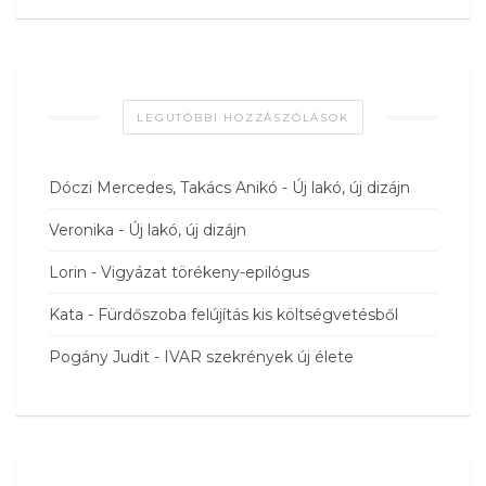
LEGUTÓBBI HOZZÁSZÓLÁSOK
Dóczi Mercedes, Takács Anikó
-
Új lakó, új dizájn
Veronika
-
Új lakó, új dizájn
Lorin
-
Vigyázat törékeny-epilógus
Kata
-
Fürdőszoba felújítás kis költségvetésből
Pogány Judit
-
IVAR szekrények új élete