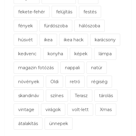
fekete-fehér
felújítás
festés
fények
fürdőszoba
hálószoba
húsvét
ikea
ikea hack
karácsony
kedvenc
konyha
képek
lámpa
magazin fotózás
nappali
natúr
növények
Oldi
retró
régiség
skandináv
színes
Terasz
tárolás
vintage
virágok
volt-lett
Xmas
átalakítás
ünnepek