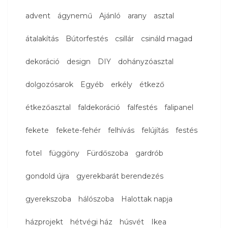
advent
ágynemű
Ajánló
arany
asztal
átalakítás
Bútorfestés
csillár
csináld magad
dekoráció
design
DIY
dohányzóasztal
dolgozósarok
Egyéb
erkély
étkező
étkezőasztal
faldekoráció
falfestés
falipanel
fekete
fekete-fehér
felhívás
felújítás
festés
fotel
függöny
Fürdőszoba
gardrób
gondold újra
gyerekbarát berendezés
gyerekszoba
hálószoba
Halottak napja
házprojekt
hétvégi ház
húsvét
Ikea