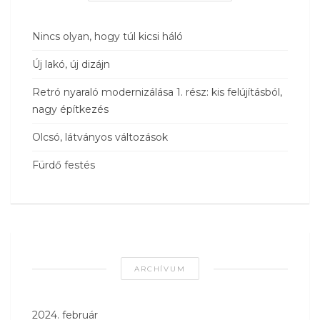
Nincs olyan, hogy túl kicsi háló
Új lakó, új dizájn
Retró nyaraló modernizálása 1. rész: kis felújításból,
nagy építkezés
Olcsó, látványos változások
Fürdő festés
ARCHÍVUM
2024. február