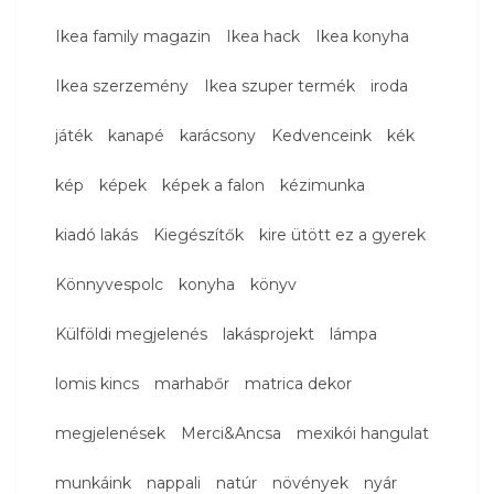
Ikea family magazin
Ikea hack
Ikea konyha
Ikea szerzemény
Ikea szuper termék
iroda
játék
kanapé
karácsony
Kedvenceink
kék
kép
képek
képek a falon
kézimunka
kiadó lakás
Kiegészítők
kire ütött ez a gyerek
Könnyvespolc
konyha
könyv
Külföldi megjelenés
lakásprojekt
lámpa
lomis kincs
marhabőr
matrica dekor
megjelenések
Merci&Ancsa
mexikói hangulat
munkáink
nappali
natúr
növények
nyár