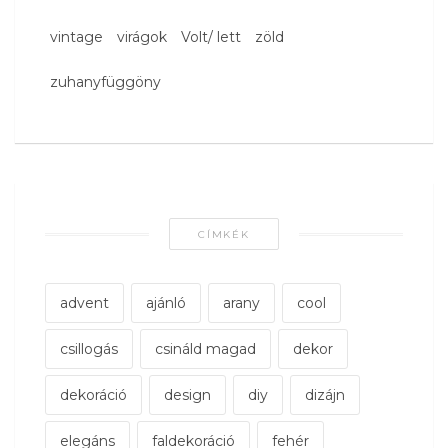
vintage
virágok
Volt/ lett
zöld
zuhanyfüggöny
CÍMKÉK
advent
ajánló
arany
cool
csillogás
csináld magad
dekor
dekoráció
design
diy
dizájn
elegáns
faldekoráció
fehér