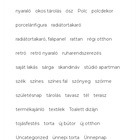
nyaraló
okos tárolás
ősz
Polc
polcdekor
porcelánfigura
radiátortakaró
radiátortakaró, falipanel
rattan
régi otthon
retró
retró nyaraló
ruharendszerezés
saját lakás
sárga
skandináv
stúdió apartman
szék
színes
színes fal
szőnyeg
szőrme
születésnap
tárolás
tavasz
tél
terasz
termékajánló
textilek
Toalett dizájn
tojásfestés
torta
új bútor
új otthon
Uncategorized
ünnepi torta
Ünnepnap