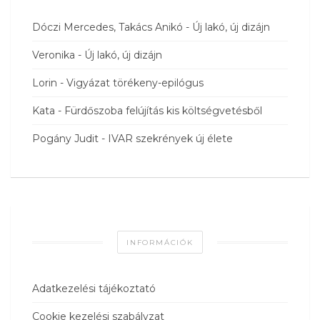
Dóczi Mercedes, Takács Anikó
-
Új lakó, új dizájn
Veronika
-
Új lakó, új dizájn
Lorin
-
Vigyázat törékeny-epilógus
Kata
-
Fürdőszoba felújítás kis költségvetésből
Pogány Judit
-
IVAR szekrények új élete
INFORMÁCIÓK
Adatkezelési tájékoztató
Cookie kezelési szabályzat