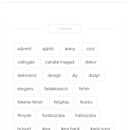
CÍMKÉK
advent
ajánló
arany
cool
csillogás
csináld magad
dekor
dekoráció
design
diy
dizájn
elegáns
faldekoráció
fehér
fekete-fehér
felújítás
festés
fények
fürdőszoba
hálószoba
húsvét
ikea
ikea hack
karácsony