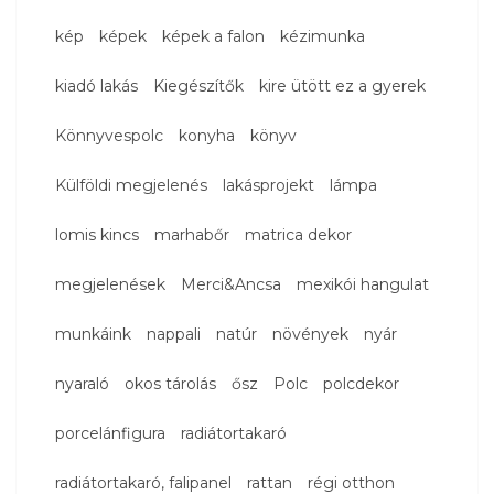
kép
képek
képek a falon
kézimunka
kiadó lakás
Kiegészítők
kire ütött ez a gyerek
Könnyvespolc
konyha
könyv
Külföldi megjelenés
lakásprojekt
lámpa
lomis kincs
marhabőr
matrica dekor
megjelenések
Merci&Ancsa
mexikói hangulat
munkáink
nappali
natúr
növények
nyár
nyaraló
okos tárolás
ősz
Polc
polcdekor
porcelánfigura
radiátortakaró
radiátortakaró, falipanel
rattan
régi otthon