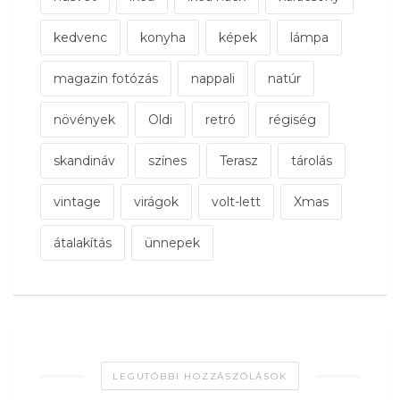
kedvenc
konyha
képek
lámpa
magazin fotózás
nappali
natúr
növények
Oldi
retró
régiség
skandináv
színes
Terasz
tárolás
vintage
virágok
volt-lett
Xmas
átalakítás
ünnepek
LEGUTÓBBI HOZZÁSZÓLÁSOK