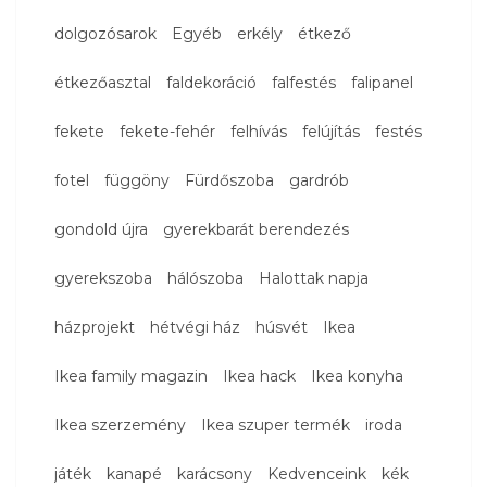
dolgozósarok
Egyéb
erkély
étkező
étkezőasztal
faldekoráció
falfestés
falipanel
fekete
fekete-fehér
felhívás
felújítás
festés
fotel
függöny
Fürdőszoba
gardrób
gondold újra
gyerekbarát berendezés
gyerekszoba
hálószoba
Halottak napja
házprojekt
hétvégi ház
húsvét
Ikea
Ikea family magazin
Ikea hack
Ikea konyha
Ikea szerzemény
Ikea szuper termék
iroda
játék
kanapé
karácsony
Kedvenceink
kék