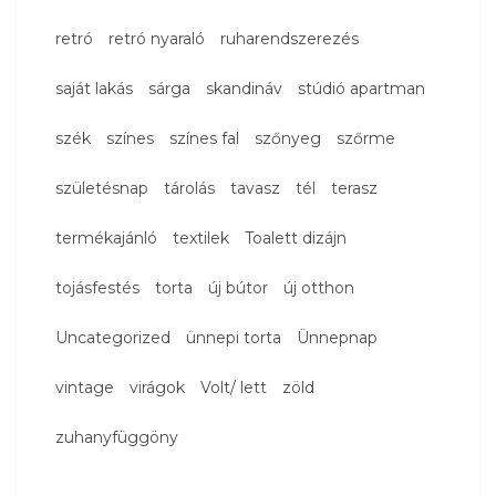
retró
retró nyaraló
ruharendszerezés
saját lakás
sárga
skandináv
stúdió apartman
szék
színes
színes fal
szőnyeg
szőrme
születésnap
tárolás
tavasz
tél
terasz
termékajánló
textilek
Toalett dizájn
tojásfestés
torta
új bútor
új otthon
Uncategorized
ünnepi torta
Ünnepnap
vintage
virágok
Volt/ lett
zöld
zuhanyfüggöny