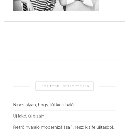
LEGUTÓBBI BEJEGYZÉSEK
Nincs olyan, hogy túl kicsi háló
Új lakó, új dizájn
Retró nyaraló modernizálása 1. rész: kis felújításból,