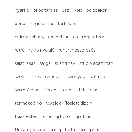
nyaraló
okos tárolás
ősz
Polc
polcdekor
porcelánfigura
radiátortakaró
radiátortakaró, falipanel
rattan
régi otthon
retró
retró nyaraló
ruharendszerezés
saját lakás
sárga
skandináv
stúdió apartman
szék
színes
színes fal
szőnyeg
szőrme
születésnap
tárolás
tavasz
tél
terasz
termékajánló
textilek
Toalett dizájn
tojásfestés
torta
új bútor
új otthon
Uncategorized
ünnepi torta
Ünnepnap