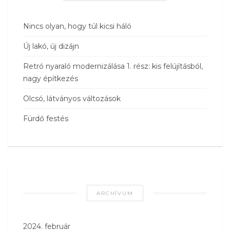
Nincs olyan, hogy túl kicsi háló
Új lakó, új dizájn
Retró nyaraló modernizálása 1. rész: kis felújításból,
nagy építkezés
Olcsó, látványos változások
Fürdő festés
ARCHÍVUM
2024. február