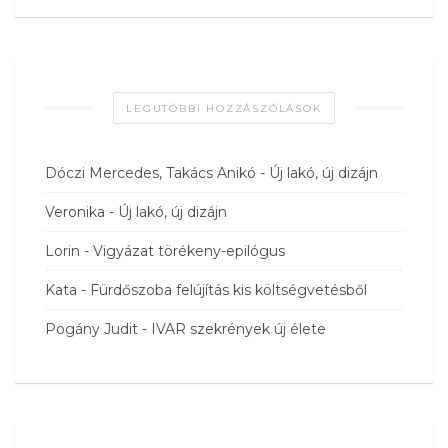
LEGUTÓBBI HOZZÁSZÓLÁSOK
Dóczi Mercedes, Takács Anikó
-
Új lakó, új dizájn
Veronika
-
Új lakó, új dizájn
Lorin
-
Vigyázat törékeny-epilógus
Kata
-
Fürdőszoba felújítás kis költségvetésből
Pogány Judit
-
IVAR szekrények új élete