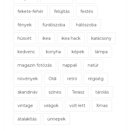
fekete-fehér
felújítás
festés
fények
fürdőszoba
hálószoba
húsvét
ikea
ikea hack
karácsony
kedvenc
konyha
képek
lámpa
magazin fotózás
nappali
natúr
növények
Oldi
retró
régiség
skandináv
színes
Terasz
tárolás
vintage
virágok
volt-lett
Xmas
átalakítás
ünnepek