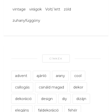
vintage
virágok
Volt/ lett
zöld
zuhanyfüggöny
CÍMKÉK
advent
ajánló
arany
cool
csillogás
csináld magad
dekor
dekoráció
design
diy
dizájn
elegáns
faldekoráció
fehér