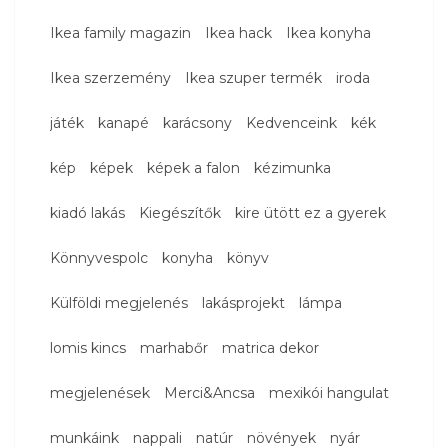
Ikea family magazin
Ikea hack
Ikea konyha
Ikea szerzemény
Ikea szuper termék
iroda
játék
kanapé
karácsony
Kedvenceink
kék
kép
képek
képek a falon
kézimunka
kiadó lakás
Kiegészítők
kire ütött ez a gyerek
Könnyvespolc
konyha
könyv
Külföldi megjelenés
lakásprojekt
lámpa
lomis kincs
marhabőr
matrica dekor
megjelenések
Merci&Ancsa
mexikói hangulat
munkáink
nappali
natúr
növények
nyár