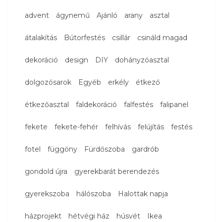
advent
ágynemű
Ajánló
arany
asztal
átalakítás
Bútorfestés
csillár
csináld magad
dekoráció
design
DIY
dohányzóasztal
dolgozósarok
Egyéb
erkély
étkező
étkezőasztal
faldekoráció
falfestés
falipanel
fekete
fekete-fehér
felhívás
felújítás
festés
fotel
függöny
Fürdőszoba
gardrób
gondold újra
gyerekbarát berendezés
gyerekszoba
hálószoba
Halottak napja
házprojekt
hétvégi ház
húsvét
Ikea