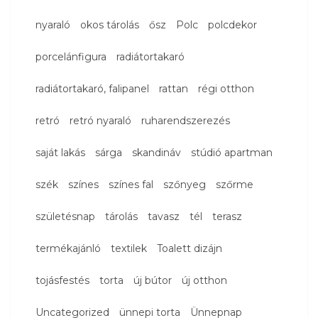
nyaraló
okos tárolás
ősz
Polc
polcdekor
porcelánfigura
radiátortakaró
radiátortakaró, falipanel
rattan
régi otthon
retró
retró nyaraló
ruharendszerezés
saját lakás
sárga
skandináv
stúdió apartman
szék
színes
színes fal
szőnyeg
szőrme
születésnap
tárolás
tavasz
tél
terasz
termékajánló
textilek
Toalett dizájn
tojásfestés
torta
új bútor
új otthon
Uncategorized
ünnepi torta
Ünnepnap