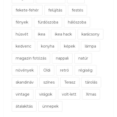
fekete-fehér
felújítás
festés
fények
fürdőszoba
hálószoba
húsvét
ikea
ikea hack
karácsony
kedvenc
konyha
képek
lámpa
magazin fotózás
nappali
natúr
növények
Oldi
retró
régiség
skandináv
színes
Terasz
tárolás
vintage
virágok
volt-lett
Xmas
átalakítás
ünnepek