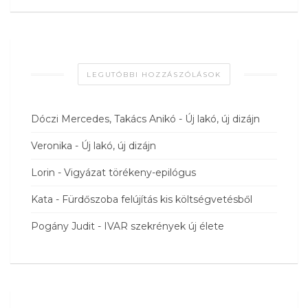
LEGUTÓBBI HOZZÁSZÓLÁSOK
Dóczi Mercedes, Takács Anikó
-
Új lakó, új dizájn
Veronika
-
Új lakó, új dizájn
Lorin
-
Vigyázat törékeny-epilógus
Kata
-
Fürdőszoba felújítás kis költségvetésből
Pogány Judit
-
IVAR szekrények új élete