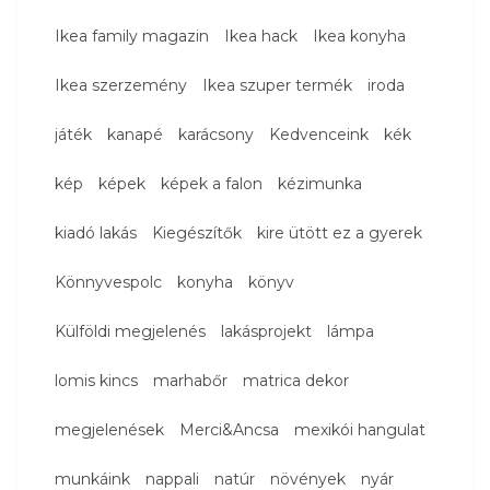
Ikea family magazin
Ikea hack
Ikea konyha
Ikea szerzemény
Ikea szuper termék
iroda
játék
kanapé
karácsony
Kedvenceink
kék
kép
képek
képek a falon
kézimunka
kiadó lakás
Kiegészítők
kire ütött ez a gyerek
Könnyvespolc
konyha
könyv
Külföldi megjelenés
lakásprojekt
lámpa
lomis kincs
marhabőr
matrica dekor
megjelenések
Merci&Ancsa
mexikói hangulat
munkáink
nappali
natúr
növények
nyár