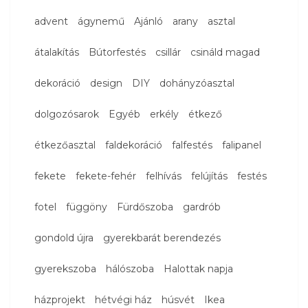
advent
ágynemű
Ajánló
arany
asztal
átalakítás
Bútorfestés
csillár
csináld magad
dekoráció
design
DIY
dohányzóasztal
dolgozósarok
Egyéb
erkély
étkező
étkezőasztal
faldekoráció
falfestés
falipanel
fekete
fekete-fehér
felhívás
felújítás
festés
fotel
függöny
Fürdőszoba
gardrób
gondold újra
gyerekbarát berendezés
gyerekszoba
hálószoba
Halottak napja
házprojekt
hétvégi ház
húsvét
Ikea