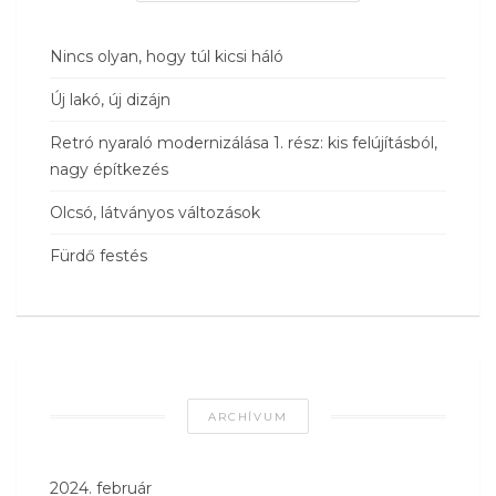
Nincs olyan, hogy túl kicsi háló
Új lakó, új dizájn
Retró nyaraló modernizálása 1. rész: kis felújításból,
nagy építkezés
Olcsó, látványos változások
Fürdő festés
ARCHÍVUM
2024. február