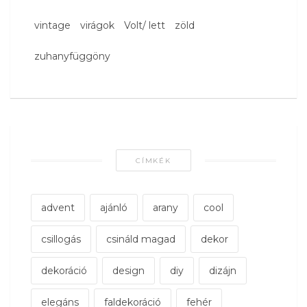
vintage
virágok
Volt/ lett
zöld
zuhanyfüggöny
CÍMKÉK
advent
ajánló
arany
cool
csillogás
csináld magad
dekor
dekoráció
design
diy
dizájn
elegáns
faldekoráció
fehér