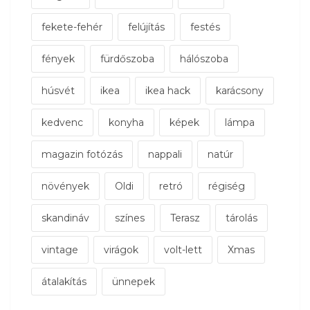
fekete-fehér
felújítás
festés
fények
fürdőszoba
hálószoba
húsvét
ikea
ikea hack
karácsony
kedvenc
konyha
képek
lámpa
magazin fotózás
nappali
natúr
növények
Oldi
retró
régiség
skandináv
színes
Terasz
tárolás
vintage
virágok
volt-lett
Xmas
átalakítás
ünnepek