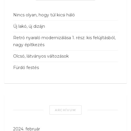
Nincs olyan, hogy túl kicsi háló
Új lakó, új dizájn
Retró nyaraló modernizálása 1. rész: kis felújításból,
nagy építkezés
Olcsó, látványos változások
Fürdő festés
ARCHÍVUM
2024. február