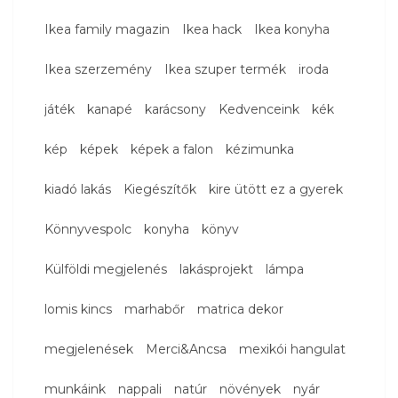
Ikea family magazin
Ikea hack
Ikea konyha
Ikea szerzemény
Ikea szuper termék
iroda
játék
kanapé
karácsony
Kedvenceink
kék
kép
képek
képek a falon
kézimunka
kiadó lakás
Kiegészítők
kire ütött ez a gyerek
Könnyvespolc
konyha
könyv
Külföldi megjelenés
lakásprojekt
lámpa
lomis kincs
marhabőr
matrica dekor
megjelenések
Merci&Ancsa
mexikói hangulat
munkáink
nappali
natúr
növények
nyár