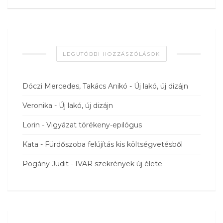
LEGUTÓBBI HOZZÁSZÓLÁSOK
Dóczi Mercedes, Takács Anikó
-
Új lakó, új dizájn
Veronika
-
Új lakó, új dizájn
Lorin
-
Vigyázat törékeny-epilógus
Kata
-
Fürdőszoba felújítás kis költségvetésből
Pogány Judit
-
IVAR szekrények új élete