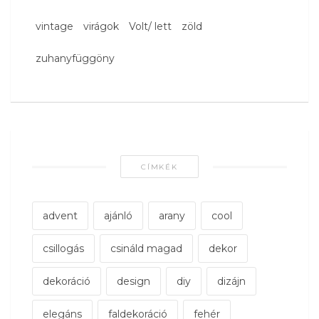
vintage
virágok
Volt/ lett
zöld
zuhanyfüggöny
CÍMKÉK
advent
ajánló
arany
cool
csillogás
csináld magad
dekor
dekoráció
design
diy
dizájn
elegáns
faldekoráció
fehér