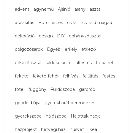
advent
ágynemű
Ajánló
arany
asztal
átalakítás
Bútorfestés
csillár
csináld magad
dekoráció
design
DIY
dohányzóasztal
dolgozósarok
Egyéb
erkély
étkező
étkezőasztal
faldekoráció
falfestés
falipanel
fekete
fekete-fehér
felhívás
felújítás
festés
fotel
függöny
Fürdőszoba
gardrób
gondold újra
gyerekbarát berendezés
gyerekszoba
hálószoba
Halottak napja
házprojekt
hétvégi ház
húsvét
Ikea