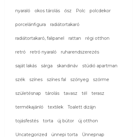
nyaraló
okos tárolás
ősz
Polc
polcdekor
porcelánfigura
radiátortakaró
radiátortakaró, falipanel
rattan
régi otthon
retró
retró nyaraló
ruharendszerezés
saját lakás
sárga
skandináv
stúdió apartman
szék
színes
színes fal
szőnyeg
szőrme
születésnap
tárolás
tavasz
tél
terasz
termékajánló
textilek
Toalett dizájn
tojásfestés
torta
új bútor
új otthon
Uncategorized
ünnepi torta
Ünnepnap