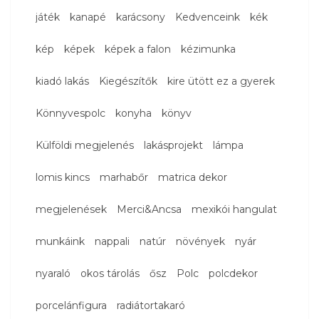
játék
kanapé
karácsony
Kedvenceink
kék
kép
képek
képek a falon
kézimunka
kiadó lakás
Kiegészítők
kire ütött ez a gyerek
Könnyvespolc
konyha
könyv
Külföldi megjelenés
lakásprojekt
lámpa
lomis kincs
marhabőr
matrica dekor
megjelenések
Merci&Ancsa
mexikói hangulat
munkáink
nappali
natúr
növények
nyár
nyaraló
okos tárolás
ősz
Polc
polcdekor
porcelánfigura
radiátortakaró