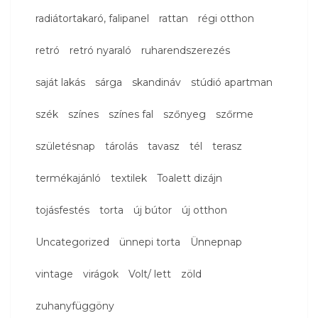
radiátortakaró, falipanel
rattan
régi otthon
retró
retró nyaraló
ruharendszerezés
saját lakás
sárga
skandináv
stúdió apartman
szék
színes
színes fal
szőnyeg
szőrme
születésnap
tárolás
tavasz
tél
terasz
termékajánló
textilek
Toalett dizájn
tojásfestés
torta
új bútor
új otthon
Uncategorized
ünnepi torta
Ünnepnap
vintage
virágok
Volt/ lett
zöld
zuhanyfüggöny