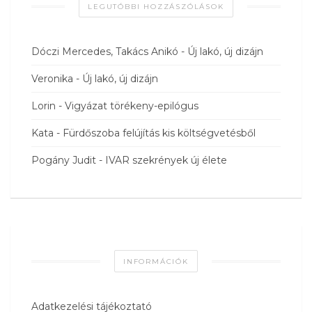
LEGUTÓBBI HOZZÁSZÓLÁSOK
Dóczi Mercedes, Takács Anikó
-
Új lakó, új dizájn
Veronika
-
Új lakó, új dizájn
Lorin
-
Vigyázat törékeny-epilógus
Kata
-
Fürdőszoba felújítás kis költségvetésből
Pogány Judit
-
IVAR szekrények új élete
INFORMÁCIÓK
Adatkezelési tájékoztató