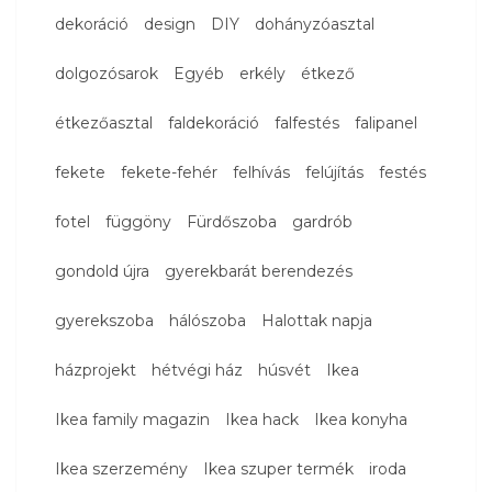
dekoráció
design
DIY
dohányzóasztal
dolgozósarok
Egyéb
erkély
étkező
étkezőasztal
faldekoráció
falfestés
falipanel
fekete
fekete-fehér
felhívás
felújítás
festés
fotel
függöny
Fürdőszoba
gardrób
gondold újra
gyerekbarát berendezés
gyerekszoba
hálószoba
Halottak napja
házprojekt
hétvégi ház
húsvét
Ikea
Ikea family magazin
Ikea hack
Ikea konyha
Ikea szerzemény
Ikea szuper termék
iroda