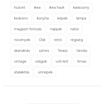
húsvét
ikea
ikea hack
karácsony
kedvenc
konyha
képek
lámpa
magazin fotózás
nappali
natúr
növények
Oldi
retró
régiség
skandináv
színes
Terasz
tárolás
vintage
virágok
volt-lett
Xmas
átalakítás
ünnepek