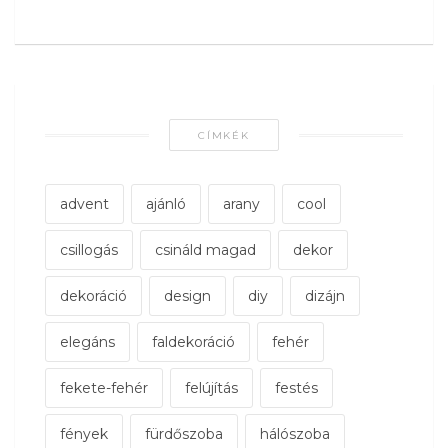
CÍMKÉK
advent
ajánló
arany
cool
csillogás
csináld magad
dekor
dekoráció
design
diy
dizájn
elegáns
faldekoráció
fehér
fekete-fehér
felújítás
festés
fények
fürdőszoba
hálószoba