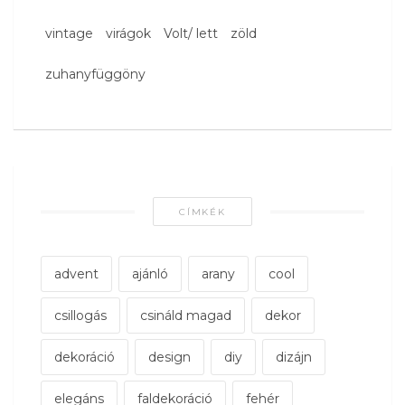
vintage
virágok
Volt/ lett
zöld
zuhanyfüggöny
CÍMKÉK
advent
ajánló
arany
cool
csillogás
csináld magad
dekor
dekoráció
design
diy
dizájn
elegáns
faldekoráció
fehér