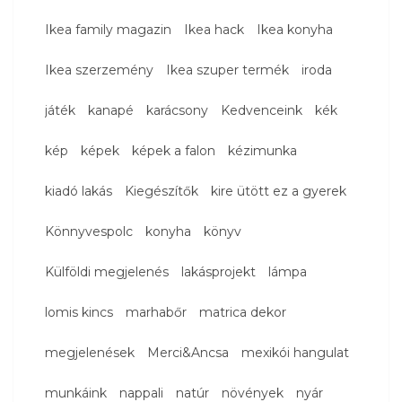
Ikea family magazin
Ikea hack
Ikea konyha
Ikea szerzemény
Ikea szuper termék
iroda
játék
kanapé
karácsony
Kedvenceink
kék
kép
képek
képek a falon
kézimunka
kiadó lakás
Kiegészítők
kire ütött ez a gyerek
Könnyvespolc
konyha
könyv
Külföldi megjelenés
lakásprojekt
lámpa
lomis kincs
marhabőr
matrica dekor
megjelenések
Merci&Ancsa
mexikói hangulat
munkáink
nappali
natúr
növények
nyár