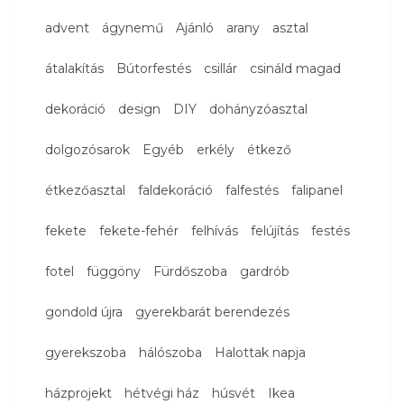
advent
ágynemű
Ajánló
arany
asztal
átalakítás
Bútorfestés
csillár
csináld magad
dekoráció
design
DIY
dohányzóasztal
dolgozósarok
Egyéb
erkély
étkező
étkezőasztal
faldekoráció
falfestés
falipanel
fekete
fekete-fehér
felhívás
felújítás
festés
fotel
függöny
Fürdőszoba
gardrób
gondold újra
gyerekbarát berendezés
gyerekszoba
hálószoba
Halottak napja
házprojekt
hétvégi ház
húsvét
Ikea