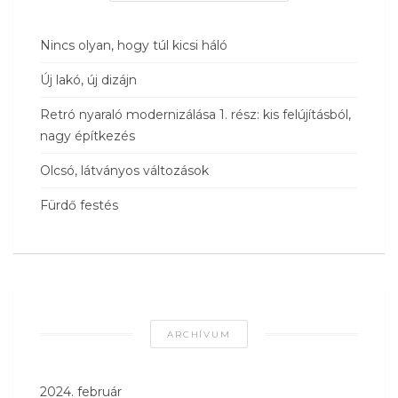
Nincs olyan, hogy túl kicsi háló
Új lakó, új dizájn
Retró nyaraló modernizálása 1. rész: kis felújításból,
nagy építkezés
Olcsó, látványos változások
Fürdő festés
ARCHÍVUM
2024. február