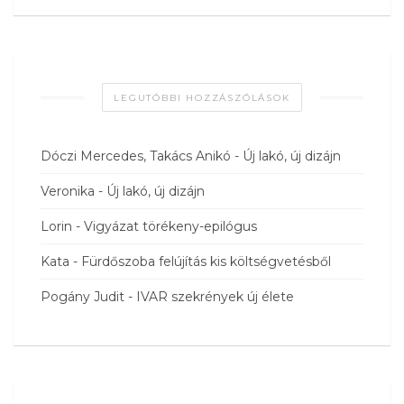
LEGUTÓBBI HOZZÁSZÓLÁSOK
Dóczi Mercedes, Takács Anikó
-
Új lakó, új dizájn
Veronika
-
Új lakó, új dizájn
Lorin
-
Vigyázat törékeny-epilógus
Kata
-
Fürdőszoba felújítás kis költségvetésből
Pogány Judit
-
IVAR szekrények új élete