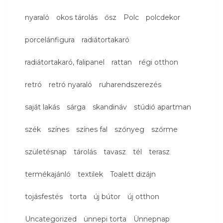
nyaraló
okos tárolás
ősz
Polc
polcdekor
porcelánfigura
radiátortakaró
radiátortakaró, falipanel
rattan
régi otthon
retró
retró nyaraló
ruharendszerezés
saját lakás
sárga
skandináv
stúdió apartman
szék
színes
színes fal
szőnyeg
szőrme
születésnap
tárolás
tavasz
tél
terasz
termékajánló
textilek
Toalett dizájn
tojásfestés
torta
új bútor
új otthon
Uncategorized
ünnepi torta
Ünnepnap