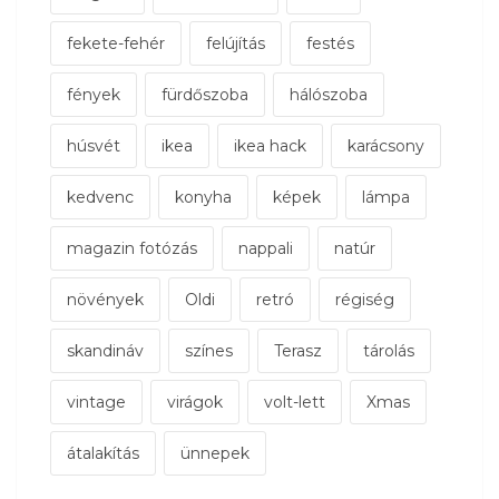
fekete-fehér
felújítás
festés
fények
fürdőszoba
hálószoba
húsvét
ikea
ikea hack
karácsony
kedvenc
konyha
képek
lámpa
magazin fotózás
nappali
natúr
növények
Oldi
retró
régiség
skandináv
színes
Terasz
tárolás
vintage
virágok
volt-lett
Xmas
átalakítás
ünnepek