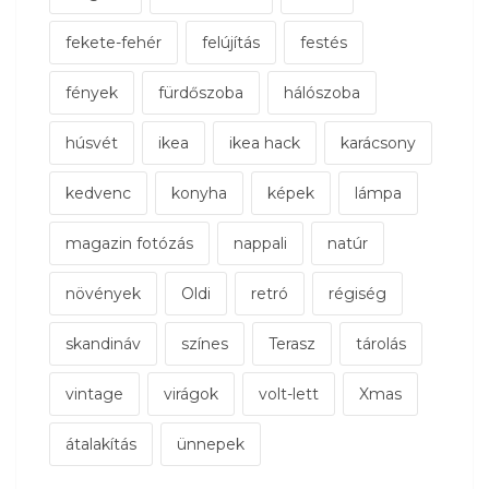
fekete-fehér
felújítás
festés
fények
fürdőszoba
hálószoba
húsvét
ikea
ikea hack
karácsony
kedvenc
konyha
képek
lámpa
magazin fotózás
nappali
natúr
növények
Oldi
retró
régiség
skandináv
színes
Terasz
tárolás
vintage
virágok
volt-lett
Xmas
átalakítás
ünnepek