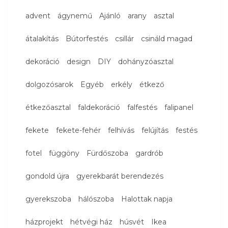
advent
ágynemű
Ajánló
arany
asztal
átalakítás
Bútorfestés
csillár
csináld magad
dekoráció
design
DIY
dohányzóasztal
dolgozósarok
Egyéb
erkély
étkező
étkezőasztal
faldekoráció
falfestés
falipanel
fekete
fekete-fehér
felhívás
felújítás
festés
fotel
függöny
Fürdőszoba
gardrób
gondold újra
gyerekbarát berendezés
gyerekszoba
hálószoba
Halottak napja
házprojekt
hétvégi ház
húsvét
Ikea