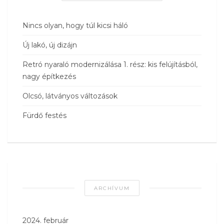
Nincs olyan, hogy túl kicsi háló
Új lakó, új dizájn
Retró nyaraló modernizálása 1. rész: kis felújításból,
nagy építkezés
Olcsó, látványos változások
Fürdő festés
ARCHÍVUM
2024. február