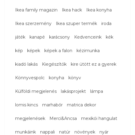
Ikea family magazin
Ikea hack
Ikea konyha
Ikea szerzemény
Ikea szuper termék
iroda
játék
kanapé
karácsony
Kedvenceink
kék
kép
képek
képek a falon
kézimunka
kiadó lakás
Kiegészítők
kire ütött ez a gyerek
Könnyvespolc
konyha
könyv
Külföldi megjelenés
lakásprojekt
lámpa
lomis kincs
marhabőr
matrica dekor
megjelenések
Merci&Ancsa
mexikói hangulat
munkáink
nappali
natúr
növények
nyár