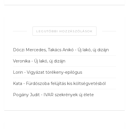
LEGUTÓBBI HOZZÁSZÓLÁSOK
Dóczi Mercedes, Takács Anikó
-
Új lakó, új dizájn
Veronika
-
Új lakó, új dizájn
Lorin
-
Vigyázat törékeny-epilógus
Kata
-
Fürdőszoba felújítás kis költségvetésből
Pogány Judit
-
IVAR szekrények új élete