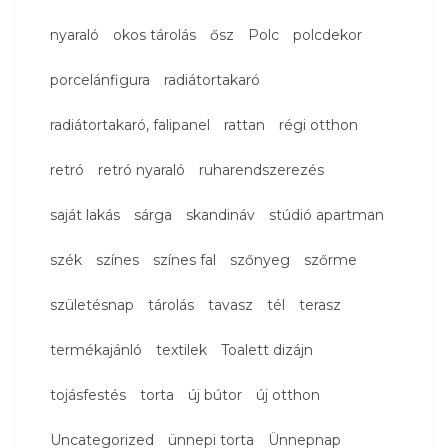
nyaraló
okos tárolás
ősz
Polc
polcdekor
porcelánfigura
radiátortakaró
radiátortakaró, falipanel
rattan
régi otthon
retró
retró nyaraló
ruharendszerezés
saját lakás
sárga
skandináv
stúdió apartman
szék
színes
színes fal
szőnyeg
szőrme
születésnap
tárolás
tavasz
tél
terasz
termékajánló
textilek
Toalett dizájn
tojásfestés
torta
új bútor
új otthon
Uncategorized
ünnepi torta
Ünnepnap