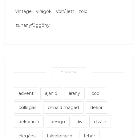
vintage
virágok
Volt/ lett
zöld
zuhanyfüggöny
CÍMKÉK
advent
ajánló
arany
cool
csillogás
csináld magad
dekor
dekoráció
design
diy
dizájn
elegáns
faldekoráció
fehér