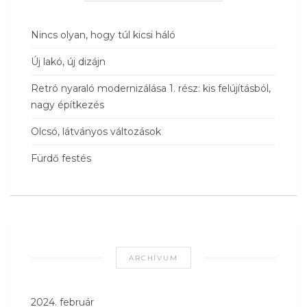
Nincs olyan, hogy túl kicsi háló
Új lakó, új dizájn
Retró nyaraló modernizálása 1. rész: kis felújításból,
nagy építkezés
Olcsó, látványos változások
Fürdő festés
ARCHÍVUM
2024. február