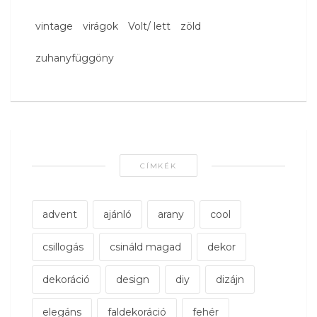
vintage
virágok
Volt/ lett
zöld
zuhanyfüggöny
CÍMKÉK
advent
ajánló
arany
cool
csillogás
csináld magad
dekor
dekoráció
design
diy
dizájn
elegáns
faldekoráció
fehér