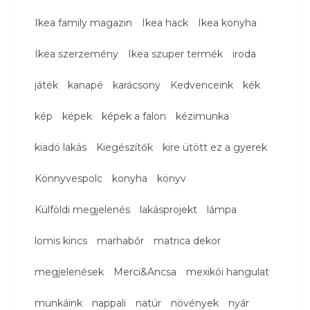
Ikea family magazin
Ikea hack
Ikea konyha
Ikea szerzemény
Ikea szuper termék
iroda
játék
kanapé
karácsony
Kedvenceink
kék
kép
képek
képek a falon
kézimunka
kiadó lakás
Kiegészítők
kire ütött ez a gyerek
Könnyvespolc
konyha
könyv
Külföldi megjelenés
lakásprojekt
lámpa
lomis kincs
marhabőr
matrica dekor
megjelenések
Merci&Ancsa
mexikói hangulat
munkáink
nappali
natúr
növények
nyár