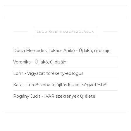
LEGUTÓBBI HOZZÁSZÓLÁSOK
Dóczi Mercedes, Takács Anikó
-
Új lakó, új dizájn
Veronika
-
Új lakó, új dizájn
Lorin
-
Vigyázat törékeny-epilógus
Kata
-
Fürdőszoba felújítás kis költségvetésből
Pogány Judit
-
IVAR szekrények új élete