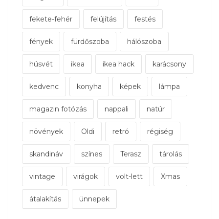
fekete-fehér
felújítás
festés
fények
fürdőszoba
hálószoba
húsvét
ikea
ikea hack
karácsony
kedvenc
konyha
képek
lámpa
magazin fotózás
nappali
natúr
növények
Oldi
retró
régiség
skandináv
színes
Terasz
tárolás
vintage
virágok
volt-lett
Xmas
átalakítás
ünnepek