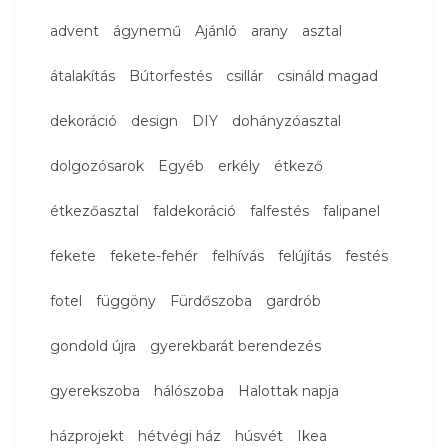
advent
ágynemű
Ajánló
arany
asztal
átalakítás
Bútorfestés
csillár
csináld magad
dekoráció
design
DIY
dohányzóasztal
dolgozósarok
Egyéb
erkély
étkező
étkezőasztal
faldekoráció
falfestés
falipanel
fekete
fekete-fehér
felhívás
felújítás
festés
fotel
függöny
Fürdőszoba
gardrób
gondold újra
gyerekbarát berendezés
gyerekszoba
hálószoba
Halottak napja
házprojekt
hétvégi ház
húsvét
Ikea