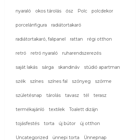
nyaraló
okos tárolás
ősz
Polc
polcdekor
porcelánfigura
radiátortakaró
radiátortakaró, falipanel
rattan
régi otthon
retró
retró nyaraló
ruharendszerezés
saját lakás
sárga
skandináv
stúdió apartman
szék
színes
színes fal
szőnyeg
szőrme
születésnap
tárolás
tavasz
tél
terasz
termékajánló
textilek
Toalett dizájn
tojásfestés
torta
új bútor
új otthon
Uncategorized
ünnepi torta
Ünnepnap