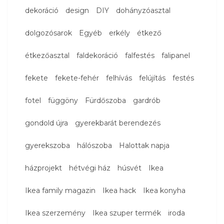
dekoráció
design
DIY
dohányzóasztal
dolgozósarok
Egyéb
erkély
étkező
étkezőasztal
faldekoráció
falfestés
falipanel
fekete
fekete-fehér
felhívás
felújítás
festés
fotel
függöny
Fürdőszoba
gardrób
gondold újra
gyerekbarát berendezés
gyerekszoba
hálószoba
Halottak napja
házprojekt
hétvégi ház
húsvét
Ikea
Ikea family magazin
Ikea hack
Ikea konyha
Ikea szerzemény
Ikea szuper termék
iroda