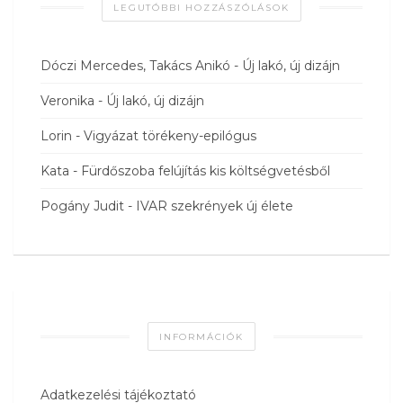
LEGUTÓBBI HOZZÁSZÓLÁSOK
Dóczi Mercedes, Takács Anikó
-
Új lakó, új dizájn
Veronika
-
Új lakó, új dizájn
Lorin
-
Vigyázat törékeny-epilógus
Kata
-
Fürdőszoba felújítás kis költségvetésből
Pogány Judit
-
IVAR szekrények új élete
INFORMÁCIÓK
Adatkezelési tájékoztató