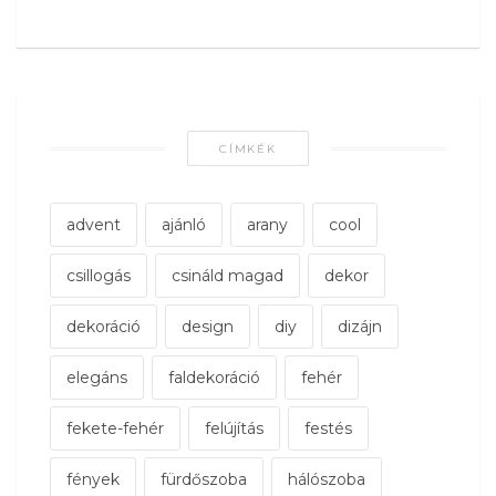
CÍMKÉK
advent
ajánló
arany
cool
csillogás
csináld magad
dekor
dekoráció
design
diy
dizájn
elegáns
faldekoráció
fehér
fekete-fehér
felújítás
festés
fények
fürdőszoba
hálószoba