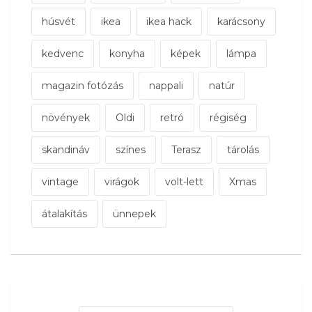
húsvét
ikea
ikea hack
karácsony
kedvenc
konyha
képek
lámpa
magazin fotózás
nappali
natúr
növények
Oldi
retró
régiség
skandináv
színes
Terasz
tárolás
vintage
virágok
volt-lett
Xmas
átalakítás
ünnepek