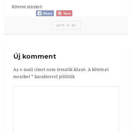
Kövess minket:
2017-11-30
Új komment
Az e-mail címet nem tesszük közzé.
A kötelező
mezőket
*
karakterrel jelöltük