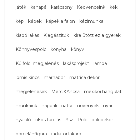
játék
kanapé
karácsony
Kedvenceink
kék
kép
képek
képek a falon
kézimunka
kiadó lakás
Kiegészítők
kire ütött ez a gyerek
Könnyvespolc
konyha
könyv
Külföldi megjelenés
lakásprojekt
lámpa
lomis kincs
marhabőr
matrica dekor
megjelenések
Merci&Ancsa
mexikói hangulat
munkáink
nappali
natúr
növények
nyár
nyaraló
okos tárolás
ősz
Polc
polcdekor
porcelánfigura
radiátortakaró