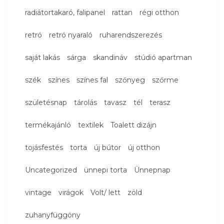
radiátortakaró, falipanel
rattan
régi otthon
retró
retró nyaraló
ruharendszerezés
saját lakás
sárga
skandináv
stúdió apartman
szék
színes
színes fal
szőnyeg
szőrme
születésnap
tárolás
tavasz
tél
terasz
termékajánló
textilek
Toalett dizájn
tojásfestés
torta
új bútor
új otthon
Uncategorized
ünnepi torta
Ünnepnap
vintage
virágok
Volt/ lett
zöld
zuhanyfüggöny