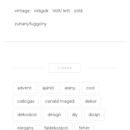
vintage
virágok
Volt/ lett
zöld
zuhanyfüggöny
CÍMKÉK
advent
ajánló
arany
cool
csillogás
csináld magad
dekor
dekoráció
design
diy
dizájn
elegáns
faldekoráció
fehér