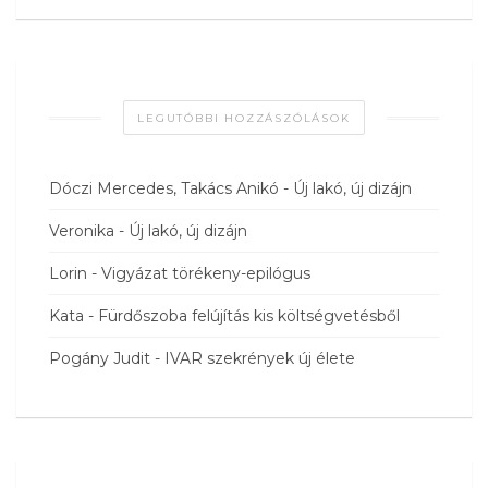
LEGUTÓBBI HOZZÁSZÓLÁSOK
Dóczi Mercedes, Takács Anikó
-
Új lakó, új dizájn
Veronika
-
Új lakó, új dizájn
Lorin
-
Vigyázat törékeny-epilógus
Kata
-
Fürdőszoba felújítás kis költségvetésből
Pogány Judit
-
IVAR szekrények új élete