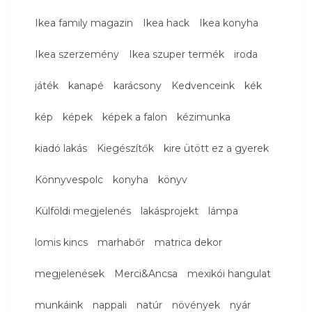
Ikea family magazin
Ikea hack
Ikea konyha
Ikea szerzemény
Ikea szuper termék
iroda
játék
kanapé
karácsony
Kedvenceink
kék
kép
képek
képek a falon
kézimunka
kiadó lakás
Kiegészítők
kire ütött ez a gyerek
Könnyvespolc
konyha
könyv
Külföldi megjelenés
lakásprojekt
lámpa
lomis kincs
marhabőr
matrica dekor
megjelenések
Merci&Ancsa
mexikói hangulat
munkáink
nappali
natúr
növények
nyár