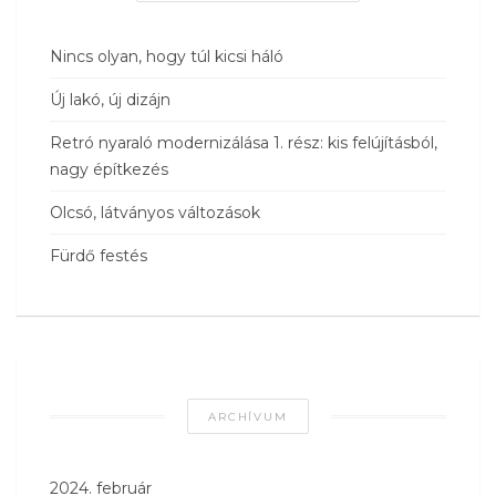
Nincs olyan, hogy túl kicsi háló
Új lakó, új dizájn
Retró nyaraló modernizálása 1. rész: kis felújításból,
nagy építkezés
Olcsó, látványos változások
Fürdő festés
ARCHÍVUM
2024. február