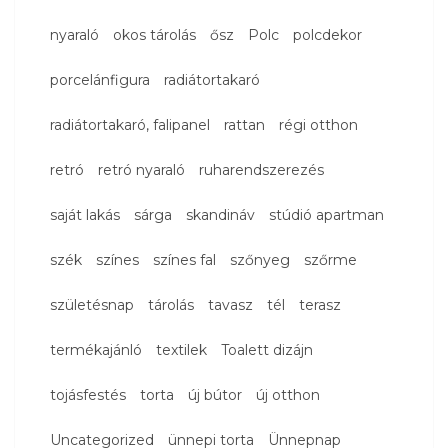
nyaraló
okos tárolás
ősz
Polc
polcdekor
porcelánfigura
radiátortakaró
radiátortakaró, falipanel
rattan
régi otthon
retró
retró nyaraló
ruharendszerezés
saját lakás
sárga
skandináv
stúdió apartman
szék
színes
színes fal
szőnyeg
szőrme
születésnap
tárolás
tavasz
tél
terasz
termékajánló
textilek
Toalett dizájn
tojásfestés
torta
új bútor
új otthon
Uncategorized
ünnepi torta
Ünnepnap