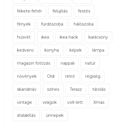
fekete-fehér
felújítás
festés
fények
fürdőszoba
hálószoba
húsvét
ikea
ikea hack
karácsony
kedvenc
konyha
képek
lámpa
magazin fotózás
nappali
natúr
növények
Oldi
retró
régiség
skandináv
színes
Terasz
tárolás
vintage
virágok
volt-lett
Xmas
átalakítás
ünnepek