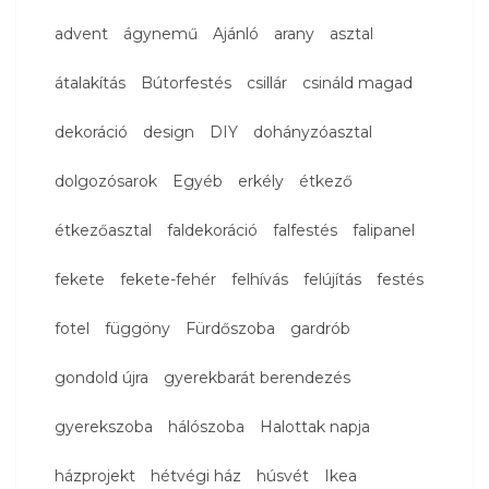
advent
ágynemű
Ajánló
arany
asztal
átalakítás
Bútorfestés
csillár
csináld magad
dekoráció
design
DIY
dohányzóasztal
dolgozósarok
Egyéb
erkély
étkező
étkezőasztal
faldekoráció
falfestés
falipanel
fekete
fekete-fehér
felhívás
felújítás
festés
fotel
függöny
Fürdőszoba
gardrób
gondold újra
gyerekbarát berendezés
gyerekszoba
hálószoba
Halottak napja
házprojekt
hétvégi ház
húsvét
Ikea