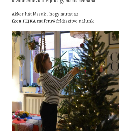
továbbköltöztethetjük egy másik szobába.
Akkor hát lássuk , hogy mutat az
Ikea FEJKA műfenyő
feldíszítve nálunk