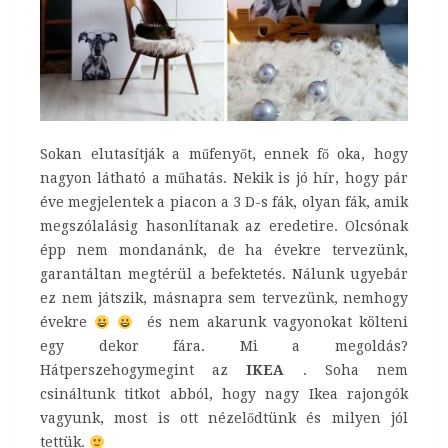
Sokan elutasítják a műfenyőt, ennek fő oka, hogy
nagyon látható a műhatás. Nekik is jó hír, hogy pár
éve megjelentek a piacon a 3 D-s fák, olyan fák, amik
megszólalásig hasonlítanak az eredetire. Olcsónak
épp nem mondanánk, de ha évekre tervezünk,
garantáltan megtérül a befektetés. Nálunk ugyebár
ez nem játszik, másnapra sem tervezünk, nemhogy
évekre
és nem akarunk vagyonokat költeni
egy dekor fára. Mi a megoldás?
Hátperszehogymegint az
IKEA
. Soha nem
csináltunk titkot abból, hogy nagy Ikea rajongók
vagyunk, most is ott nézelődtünk és milyen jól
tettük.