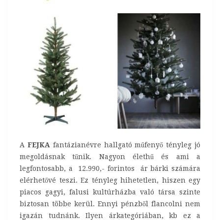
A
FEJKA
fantázianévre hallgató műfenyő tényleg jó
megoldásnak tűnik. Nagyon élethű és ami a
legfontosabb, a 12.990,- forintos ár bárki számára
elérhetővé teszi. Ez tényleg hihetetlen, hiszen egy
piacos gagyi, falusi kultúrházba való társa szinte
biztosan többe kerül. Ennyi pénzből flancolni nem
igazán tudnánk. Ilyen árkategóriában, kb ez a