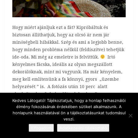
Hogy miért ajánljuk ezt a fát? Kipróbáltuk és
biztosan állíthatjuk, hogy az olcsó ár nem jár
minőségbeli hibákkal. Szép és ami a legjobb benne,
hogy minden probléma nélkül (feldíszítve) tehetjük
ide-oda. Mi még az emeletre is felvittük.
Irtó
kényelmes fácska, ideális az olyan megszállott
dekorálóknak, mint mi vagyunk. Ha már kényelem,
meg kell említenünk a fa könnyű, gyors „üzembe
helyezését ” is. A fotózás után 10 perc alatt
elpakoltunk, a fa bekerült a dobozba. Persze nem
Kedves Látogató! Tájékoztatjuk, hogy a honlap felhasználói
sokáig marad ott, lesz még pár fotózás karácsonyig…
élmény fokozásának érdekében sütiket alkalmazunk. A
honlapunk használatával ön a tájékoztatásunkat tudomásul
Kövess minket:
veszi.
4
Elfogadom
Adatkezelési tájékoztató
2017-11-22