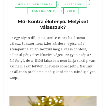
IKEA SZUPER TERMÉK
KARÁCSONY
TERMÉKAJÁNLÓ
ZÖLD
Mű- kontra élőfenyő. Melyiket
válasszuk?
Ez egy olyan dilemma, amire nincs határozott
válasz. Sokszor nem ízlés kérdése, egész más
szempont alapján hozzuk meg a végső döntést,
például pénztárcakímélés végett. Nagyon szép az
élő fenyő, de a fűtött lakásban nem bírja sokáig, van,
aki nem akar folyton tűlevelek söprögetni. Nálunk
ez állandó probléma, pedig kezdetben mindig olyan
szép…