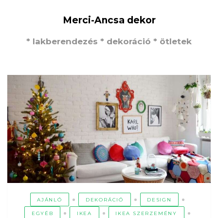
Merci-Ancsa dekor
* lakberendezés * dekoráció * ötletek
AJÁNLÓ
DEKORÁCIÓ
DESIGN
EGYÉB
IKEA
IKEA SZERZEMÉNY