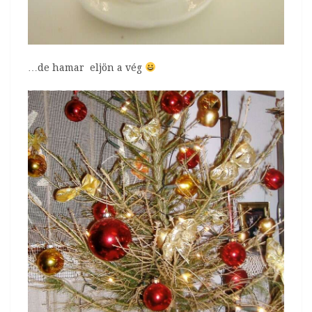
…de hamar eljön a vég