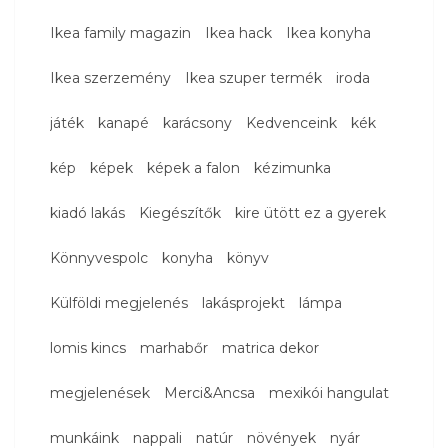
Ikea family magazin
Ikea hack
Ikea konyha
Ikea szerzemény
Ikea szuper termék
iroda
játék
kanapé
karácsony
Kedvenceink
kék
kép
képek
képek a falon
kézimunka
kiadó lakás
Kiegészítők
kire ütött ez a gyerek
Könnyvespolc
konyha
könyv
Külföldi megjelenés
lakásprojekt
lámpa
lomis kincs
marhabőr
matrica dekor
megjelenések
Merci&Ancsa
mexikói hangulat
munkáink
nappali
natúr
növények
nyár