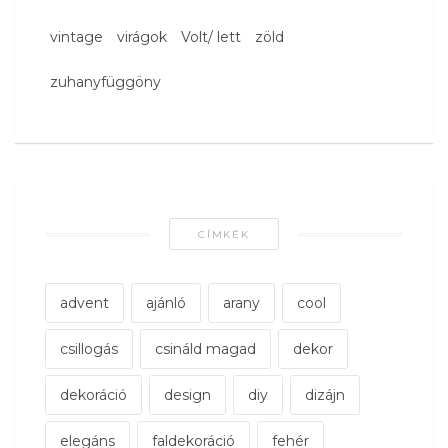
vintage
virágok
Volt/ lett
zöld
zuhanyfüggöny
CÍMKÉK
advent
ajánló
arany
cool
csillogás
csináld magad
dekor
dekoráció
design
diy
dizájn
elegáns
faldekoráció
fehér