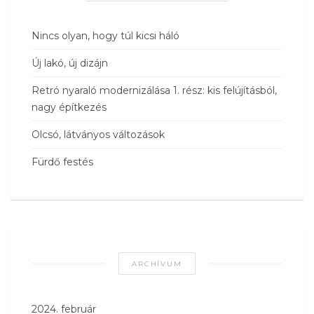
Nincs olyan, hogy túl kicsi háló
Új lakó, új dizájn
Retró nyaraló modernizálása 1. rész: kis felújításból,
nagy építkezés
Olcsó, látványos változások
Fürdő festés
ARCHÍVUM
2024. február