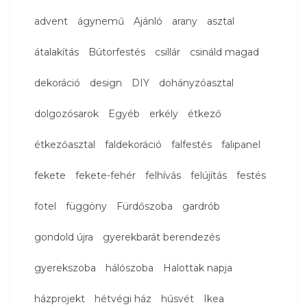
advent
ágynemű
Ajánló
arany
asztal
átalakítás
Bútorfestés
csillár
csináld magad
dekoráció
design
DIY
dohányzóasztal
dolgozósarok
Egyéb
erkély
étkező
étkezőasztal
faldekoráció
falfestés
falipanel
fekete
fekete-fehér
felhívás
felújítás
festés
fotel
függöny
Fürdőszoba
gardrób
gondold újra
gyerekbarát berendezés
gyerekszoba
hálószoba
Halottak napja
házprojekt
hétvégi ház
húsvét
Ikea