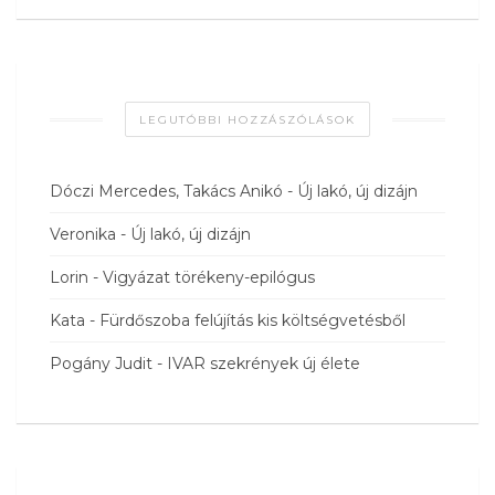
LEGUTÓBBI HOZZÁSZÓLÁSOK
Dóczi Mercedes, Takács Anikó
-
Új lakó, új dizájn
Veronika
-
Új lakó, új dizájn
Lorin
-
Vigyázat törékeny-epilógus
Kata
-
Fürdőszoba felújítás kis költségvetésből
Pogány Judit
-
IVAR szekrények új élete