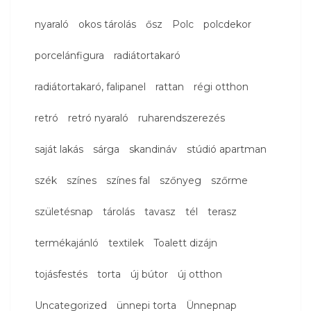
nyaraló
okos tárolás
ősz
Polc
polcdekor
porcelánfigura
radiátortakaró
radiátortakaró, falipanel
rattan
régi otthon
retró
retró nyaraló
ruharendszerezés
saját lakás
sárga
skandináv
stúdió apartman
szék
színes
színes fal
szőnyeg
szőrme
születésnap
tárolás
tavasz
tél
terasz
termékajánló
textilek
Toalett dizájn
tojásfestés
torta
új bútor
új otthon
Uncategorized
ünnepi torta
Ünnepnap