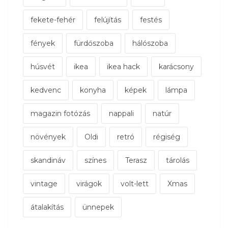
fekete-fehér
felújítás
festés
fények
fürdőszoba
hálószoba
húsvét
ikea
ikea hack
karácsony
kedvenc
konyha
képek
lámpa
magazin fotózás
nappali
natúr
növények
Oldi
retró
régiség
skandináv
színes
Terasz
tárolás
vintage
virágok
volt-lett
Xmas
átalakítás
ünnepek