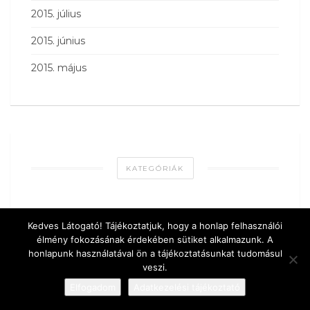
2015. július
2015. június
2015. május
KATEGÓRIÁK
advent
ágynemű
Ajánló
arany
asztal
Kedves Látogató! Tájékoztatjuk, hogy a honlap felhasználói
élmény fokozásának érdekében sütiket alkalmazunk. A
átalakítás
Bútorfestés
csillár
csináld magad
honlapunk használatával ön a tájékoztatásunkat tudomásul
veszi.
dekoráció
design
DIY
dohányzóasztal
Elfogadom
Adatkezelési tájékoztató
dolgozósarok
Egyéb
erkély
étkező