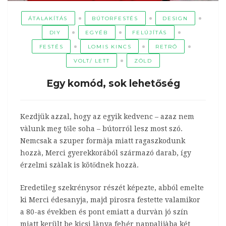
ÁTALAKÍTÁS
BÚTORFESTÉS
DESIGN
DIY
EGYÉB
FELÚJÍTÁS
FESTÉS
LOMIS KINCS
RETRÓ
VOLT/ LETT
ZÖLD
Egy komód, sok lehetőség
Kezdjük azzal, hogy az egyik kedvenc – azaz nem
vàlunk meg tőle soha – bútorról lesz most szó.
Nemcsak a szuper formàja miatt ragaszkodunk
hozzà, Merci gyerekkorából származó darab, így
érzelmi szàlak is kötődnek hozzà.
Eredetileg szekrénysor részét képezte, abból emelte
ki Merci édesanyja, majd pirosra festette valamikor
a 80-as években és pont emiatt a durvàn jó szín
miatt került be kicsi lànya fehér nappalijàba két…