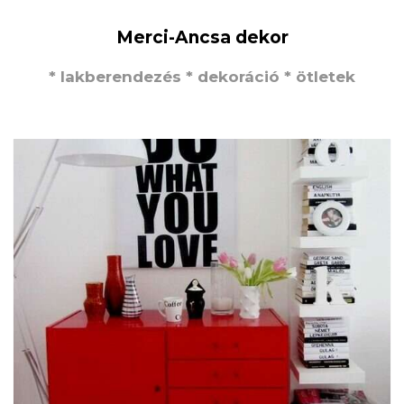
Merci-Ancsa dekor
* lakberendezés * dekoráció * ötletek