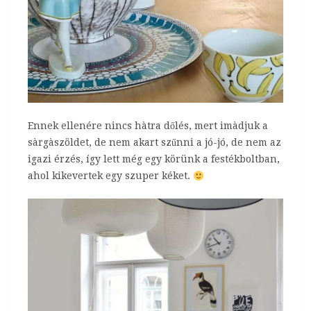
Ennek ellenére nincs hàtra dőlés, mert imàdjuk a
sàrgàszöldet, de nem akart szűnni a jó-jó, de nem az
igazi érzés, így lett még egy körünk a festékboltban,
ahol kikevertek egy szuper kéket.