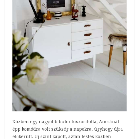
Közben egy nagyobb bútor kiszorította, Ancsànàl
épp komódra volt szükség a napokra, úgyhogy újra
előkerült. Új színt kapott, aztàn festés közben