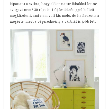
kipattant a szikra, hogy akkor natúr làbakkal lenne
az igazi nem? 30 régi és 1 új festékréteggel kellett
megküzdeni, ami nem volt kis meló, de határozottan
megérte, mert a végeredmény a vàrtnàl is jobb lett.