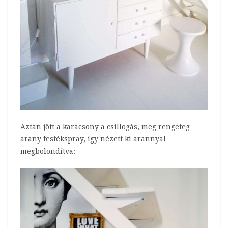
Aztàn jött a karàcsony a csillogàs, meg rengeteg
arany festékspray, így nézett ki arannyal
megbolondítva: