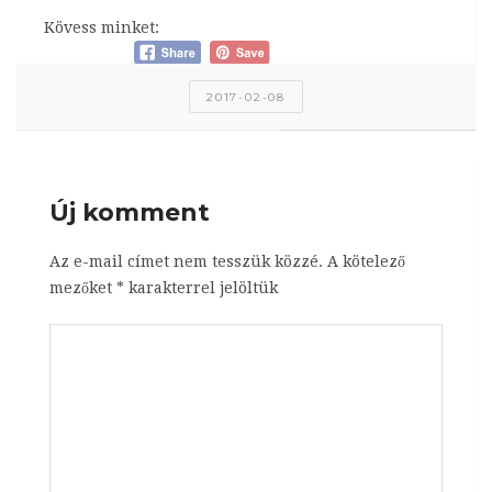
Kövess minket:
2017-02-08
Új komment
Az e-mail címet nem tesszük közzé.
A kötelező
mezőket
*
karakterrel jelöltük