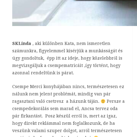
SKLinda
, aki különben Kata, nem ismeretlen
számunkra, figyelemmel kísérjük a munkásságát és
úgy gondoltuk, épp itt az ideje, hogy közelebbről is
megvizsgáljuk a csempematricáit ,így történt, hogy
azonnal rendeltünk is párat.
Csempe Merci konyhájában nincs, természetesen ez
nálunk nem jelent problémát, mindig van pár
ragasztani való csetresz a házunk táján.
Persze a
csempedekorálás sem marad el, Ancsa tervez oda
pár firkantást. Posz készül erről is, mert az igaz,
hogy direkt reklámmal nem foglalkozunk, de ha
veszünk valami szuper dolgot, arról természetesen