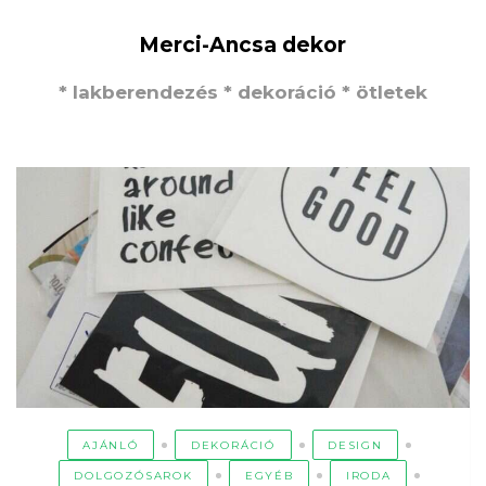
Merci-Ancsa dekor
* lakberendezés * dekoráció * ötletek
AJÁNLÓ
DEKORÁCIÓ
DESIGN
DOLGOZÓSAROK
EGYÉB
IRODA