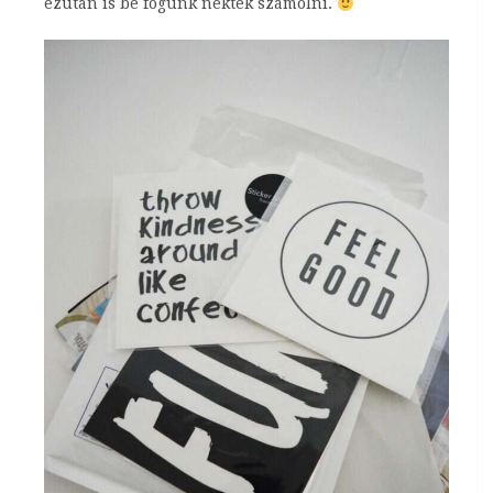
ezután is be fogunk nektek számolni.