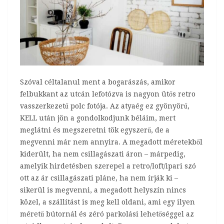
Szóval céltalanul ment a bogarászás, amikor
felbukkant az utcán lefotózva is nagyon ütős retro
vasszerkezetű polc fotója. Az atyaég ez gyönyörű,
KELL után jön a gondolkodjunk béláim, mert
meglátni és megszeretni tök egyszerű, de a
megvenni már nem annyira. A megadott méretekből
kiderült, ha nem csillagászati áron – márpedig,
amelyik hirdetésben szerepel a retro/loft/ipari szó
ott az ár csillagászati pláne, ha nem írják ki –
sikerül is megvenni, a megadott helyszín nincs
közel, a szállítást is meg kell oldani, ami egy ilyen
méretű bútornál és zéró parkolási lehetőséggel az