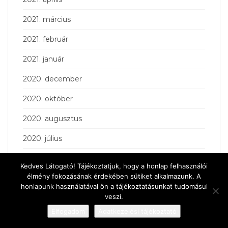
2021. március
2021. február
2021. január
2020. december
2020. október
2020. augusztus
2020. július
2020. március
Kedves Látogató! Tájékoztatjuk, hogy a honlap felhasználói
élmény fokozásának érdekében sütiket alkalmazunk. A
2020. február
honlapunk használatával ön a tájékoztatásunkat tudomásul
veszi.
2020. január
Elfogadom
Adatkezelési tájékoztató
2019. december