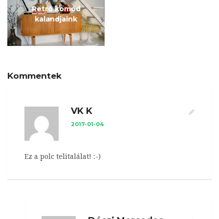
Retró komód
kalandjaink
Kommentek
VK K
2017-01-04
Ez a polc telitalálat! :-)