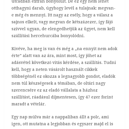
utcádban extrán bonyolult. De ez egy nem lehet
otthagyni darab, úgyhogy levél a tulajnak: megvan-
e még és mennyi. Itt nagy az esély, hogy a válasz a
sajnos elkelt, vagy megvan de kétszázezer, így fájó
szívvel ugyan, de elengedhetjük az ügyet, nem kell
szállítási hercehurcába bonyolódni.
Kivéve, ha meg is van és még a „na ennyit nem adok
érte” alatt van az ára, mint most, így jöhet az
adásvétel következő vitás kérdése, a szállítás. Tudni
kell, hogy a neten vásárolt használt cikkek
többségénél ez okozza a legnagyobb gondot, eladók
nem túl készségesek a témában, de oltári nagy
szerencsére ez az eladó vállalata a házhoz
szállítást, ráadásul díjmentesen, így 47 ezer forint
maradt a vételár.
Egy nap múlva már a nappaliban állt a polc, ami
igen, ott mutatna a legjobban és egyszer majd el is