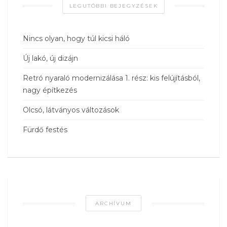
LEGUTÓBBI BEJEGYZÉSEK
Nincs olyan, hogy túl kicsi háló
Új lakó, új dizájn
Retró nyaraló modernizálása 1. rész: kis felújításból,
nagy építkezés
Olcsó, látványos változások
Fürdő festés
ARCHÍVUM