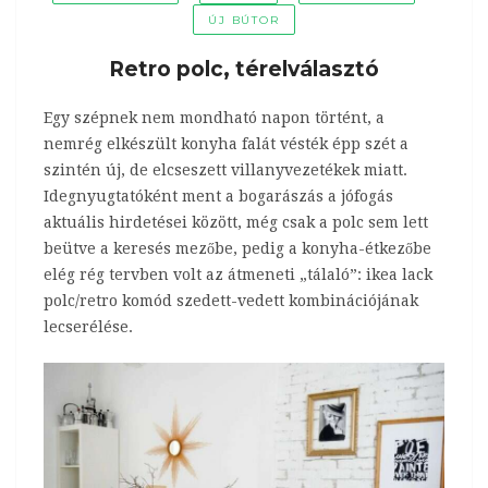
ÚJ BÚTOR
Retro polc, térelválasztó
Egy szépnek nem mondható napon történt, a
nemrég elkészült konyha falát vésték épp szét a
szintén új, de elcseszett villanyvezetékek miatt.
Idegnyugtatóként ment a bogarászás a jófogás
aktuális hirdetései között, még csak a polc sem lett
beütve a keresés mezőbe, pedig a konyha-étkezőbe
elég rég tervben volt az átmeneti „tálaló”: ikea lack
polc/retro komód szedett-vedett kombinációjának
lecserélése.