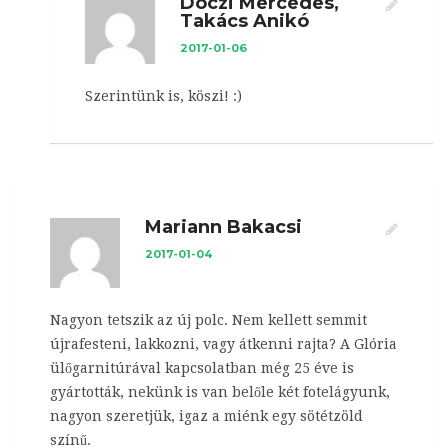
Dóczi Mercedes,
Takács Anikó
2017-01-06
Szerintünk is, köszi! :)
Mariann Bakacsi
2017-01-04
Nagyon tetszik az új polc. Nem kellett semmit
újrafesteni, lakkozni, vagy átkenni rajta? A Glória
ülőgarnitúrával kapcsolatban még 25 éve is
gyártották, nekünk is van belőle két fotelágyunk,
nagyon szeretjük, igaz a miénk egy sötétzöld
színű.