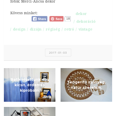
fotók: Merci-Ancsa dekor
Kövess minket:
dekor
18
dekoráció
design
dizájn
régiség
retró
vintage
2017-01-03
Batikolgattunk egy
Tengerifű szőnyeg,
kicsit, érdemes
natúr szerelem.
kipróbálni