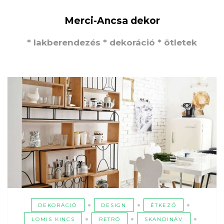
Merci-Ancsa dekor
* lakberendezés * dekoráció * ötletek
DEKORÁCIÓ
DESIGN
ÉTKEZŐ
LOMIS KINCS
RETRÓ
SKANDINÁV