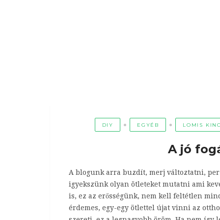
DIY
EGYÉB
LOMIS KIN
A jó fog
A blogunk arra buzdít, merj változtatni, p
igyekszünk olyan ötleteket mutatni ami kev
is, ez az erősségünk, nem kell feltétlen m
érdemes, egy-egy ötlettel újat vinni az ott
szereti, ez a legnagyobb öröm. Ha nem így