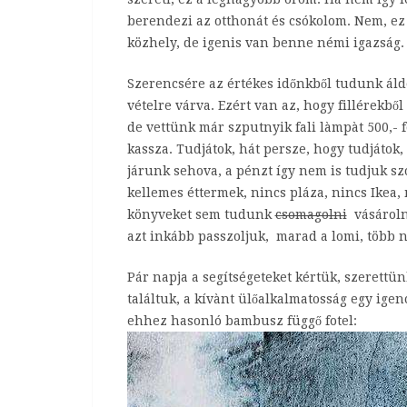
berendezi az otthonát és csókolom. Nem, ez 
közhely, de igenis van benne némi igazság
Szerencsére az értékes időnkből tudunk áld
vételre várva. Ezért van az, hogy fillérekb
de vettünk már szputnyik fali làmpàt 500,- fo
kassza. Tudjátok, hát persze, hogy tudjáto
járunk sehova, a pénzt így nem is tudjuk sz
kellemes éttermek, nincs pláza, nincs Ikea
könyveket sem tudunk
csomagolni
vásárolni
azt inkább passzoljuk, marad a lomi, több n
Pár napja a segítségeteket kértük, szerettünk
találtuk, a kívànt ülőalkalmatosság egy igenc
ehhez hasonló bambusz függő fotel: