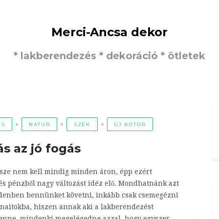
Merci-Ancsa dekor
* lakberendezés * dekoráció * ötletek
CS
NATÚR
SZÉK
ÚJ BÚTOR
ás az jó fogás
ersze nem kell mindig minden áron, épp ezért
és pénzből nagy változást idéz elő. Mondhatnánk azt
indenben bennünket követni, inkább csak csemegézni
honaitokba, hiszen annak aki a lakberendezést
 lenne, mindenki megelégedne azzal, hogy egyszer