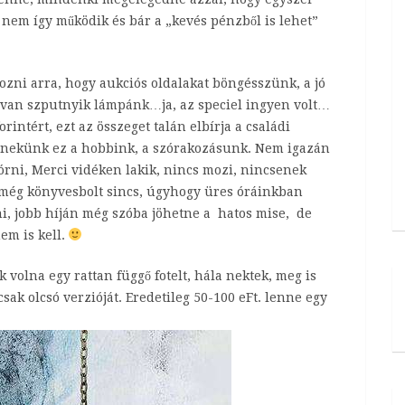
nem így működik és bár a „kevés pénzből is lehet”
.
ozni arra, hogy aukciós oldalakat böngésszünk, a jó
ől van szputnyik lámpánk…ja, az speciel ingyen volt…
rintért, ezt az összeget talán elbírja a családi
k, nekünk ez a hobbink, a szórakozásunk. Nem igazán
órni, Merci vidéken lakik, nincs mozi, nincsenek
, még könyvesbolt sincs, úgyhogy üres óráinkban
, jobb híján még szóba jöhetne a hatos mise, de
em is kell.
 volna egy rattan függő fotelt, hála nektek, meg is
sak olcsó verzióját. Eredetileg 50-100 eFt. lenne egy