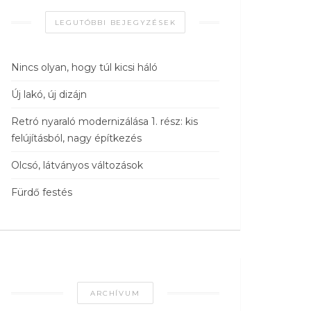
LEGUTÓBBI BEJEGYZÉSEK
Nincs olyan, hogy túl kicsi háló
Új lakó, új dizájn
Retró nyaraló modernizálása 1. rész: kis
felújításból, nagy építkezés
Olcsó, látványos változások
Fürdő festés
ARCHÍVUM