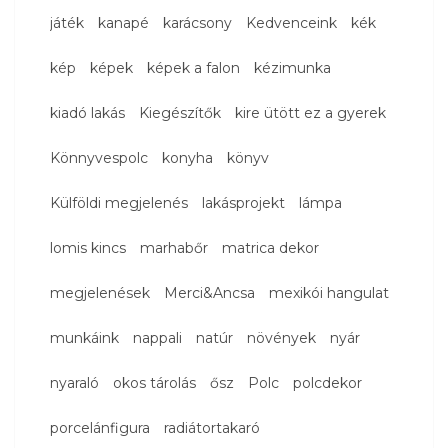
játék
kanapé
karácsony
Kedvenceink
kék
kép
képek
képek a falon
kézimunka
kiadó lakás
Kiegészítők
kire ütött ez a gyerek
Könnyvespolc
konyha
könyv
Külföldi megjelenés
lakásprojekt
lámpa
lomis kincs
marhabőr
matrica dekor
megjelenések
Merci&Ancsa
mexikói hangulat
munkáink
nappali
natúr
növények
nyár
nyaraló
okos tárolás
ősz
Polc
polcdekor
porcelánfigura
radiátortakaró