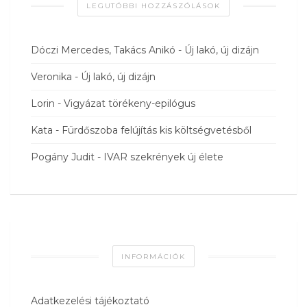
LEGUTÓBBI HOZZÁSZÓLÁSOK
Dóczi Mercedes, Takács Anikó
-
Új lakó, új dizájn
Veronika
-
Új lakó, új dizájn
Lorin
-
Vigyázat törékeny-epilógus
Kata
-
Fürdőszoba felújítás kis költségvetésből
Pogány Judit
-
IVAR szekrények új élete
INFORMÁCIÓK
Adatkezelési tájékoztató