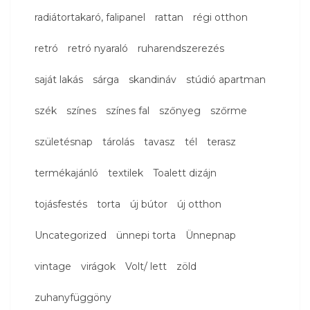
radiátortakaró, falipanel
rattan
régi otthon
retró
retró nyaraló
ruharendszerezés
saját lakás
sárga
skandináv
stúdió apartman
szék
színes
színes fal
szőnyeg
szőrme
születésnap
tárolás
tavasz
tél
terasz
termékajánló
textilek
Toalett dizájn
tojásfestés
torta
új bútor
új otthon
Uncategorized
ünnepi torta
Ünnepnap
vintage
virágok
Volt/ lett
zöld
zuhanyfüggöny