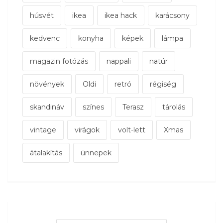
húsvét
ikea
ikea hack
karácsony
kedvenc
konyha
képek
lámpa
magazin fotózás
nappali
natúr
növények
Oldi
retró
régiség
skandináv
színes
Terasz
tárolás
vintage
virágok
volt-lett
Xmas
átalakítás
ünnepek