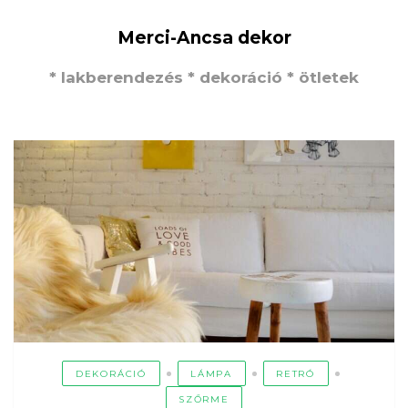
Merci-Ancsa dekor
* lakberendezés * dekoráció * ötletek
DEKORÁCIÓ
LÁMPA
RETRÓ
SZŐRME