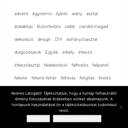
advent
ágynemű
Ajánló
arany
asztal
átalakítás
Bútorfestés
csillár
csináld magad
dekoráció
design
DIY
dohányzóasztal
dolgozósarok
Egyéb
erkély
étkező
étkezőasztal
faldekoráció
falfestés
falipanel
fekete
fekete-fehér
felhívás
felújítás
festés
fotel
függöny
Fürdőszoba
gardrób
Kedves Látogató! Tájékoztatjuk, hogy a honlap felhasználói
élmény fokozásának érdekében sütiket alkalmazunk. A
gondold újra
gyerekbarát berendezés
honlapunk használatával ön a tájékoztatásunkat tudomásul
veszi.
gyerekszoba
hálószoba
Halottak napja
Elfogadom
Adatkezelési tájékoztató