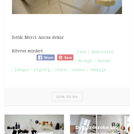
fotók: Merci-Ancsa dekor
Kövess minket:
cool
dekoráció
design
dizájn
lámpa
régiség
retró
színes
vintage
2016-02-04
Dolgozószoba sztori:
Advent Mercinél
bohém színesből,