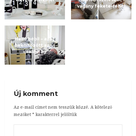
vagány fekete-fehér
Helló bébi! – azaz
beköltözött az új
családtag
Új komment
Az e-mail címet nem tesszük közzé.
A kötelező
mezőket
*
karakterrel jelöltük