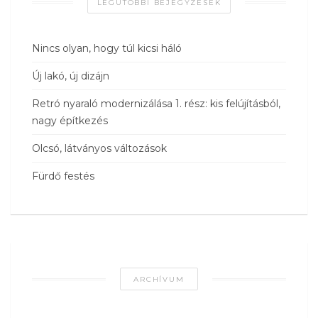
LEGUTÓBBI BEJEGYZÉSEK
Nincs olyan, hogy túl kicsi háló
Új lakó, új dizájn
Retró nyaraló modernizálása 1. rész: kis felújításból,
nagy építkezés
Olcsó, látványos változások
Fürdő festés
ARCHÍVUM