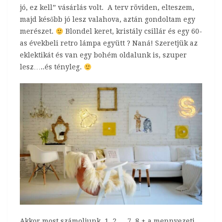
jó, ez kell” vásárlás volt. A terv röviden, elteszem,
majd később jó lesz valahova, aztán gondoltam egy
merészet.
Blondel keret, kristály csillár és egy 60-
as évekbeli retro lámpa együtt ? Naná! Szeretjük az
eklektikát és van egy bohém oldalunk is, szuper
lesz…..és tényleg.
Akkor most számoljunk, 1, 2…..7, 8 + a mennyezeti