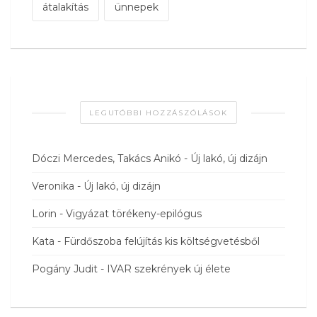
átalakítás
ünnepek
LEGUTÓBBI HOZZÁSZÓLÁSOK
Dóczi Mercedes, Takács Anikó
-
Új lakó, új dizájn
Veronika
-
Új lakó, új dizájn
Lorin
-
Vigyázat törékeny-epilógus
Kata
-
Fürdőszoba felújítás kis költségvetésből
Pogány Judit
-
IVAR szekrények új élete