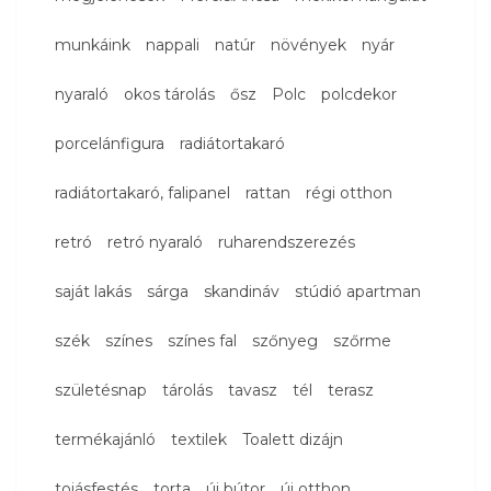
munkáink
nappali
natúr
növények
nyár
nyaraló
okos tárolás
ősz
Polc
polcdekor
porcelánfigura
radiátortakaró
radiátortakaró, falipanel
rattan
régi otthon
retró
retró nyaraló
ruharendszerezés
saját lakás
sárga
skandináv
stúdió apartman
szék
színes
színes fal
szőnyeg
szőrme
születésnap
tárolás
tavasz
tél
terasz
termékajánló
textilek
Toalett dizájn
tojásfestés
torta
új bútor
új otthon