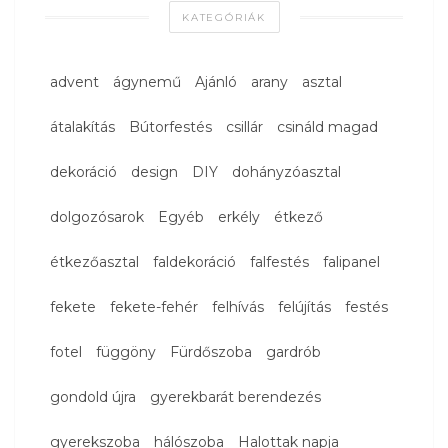
KATEGÓRIÁK
advent
ágynemű
Ajánló
arany
asztal
átalakítás
Bútorfestés
csillár
csináld magad
dekoráció
design
DIY
dohányzóasztal
dolgozósarok
Egyéb
erkély
étkező
étkezőasztal
faldekoráció
falfestés
falipanel
fekete
fekete-fehér
felhívás
felújítás
festés
fotel
függöny
Fürdőszoba
gardrób
gondold újra
gyerekbarát berendezés
gyerekszoba
hálószoba
Halottak napja