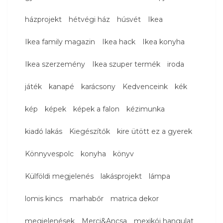
házprojekt
hétvégi ház
húsvét
Ikea
Ikea family magazin
Ikea hack
Ikea konyha
Ikea szerzemény
Ikea szuper termék
iroda
játék
kanapé
karácsony
Kedvenceink
kék
kép
képek
képek a falon
kézimunka
kiadó lakás
Kiegészítők
kire ütött ez a gyerek
Könnyvespolc
konyha
könyv
Külföldi megjelenés
lakásprojekt
lámpa
lomis kincs
marhabőr
matrica dekor
megjelenések
Merci&Ancsa
mexikói hangulat