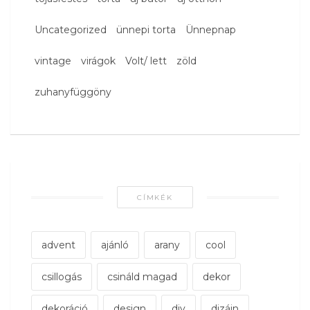
Uncategorized
ünnepi torta
Ünnepnap
vintage
virágok
Volt/ lett
zöld
zuhanyfüggöny
CÍMKÉK
advent
ajánló
arany
cool
csillogás
csináld magad
dekor
dekoráció
design
diy
dizájn