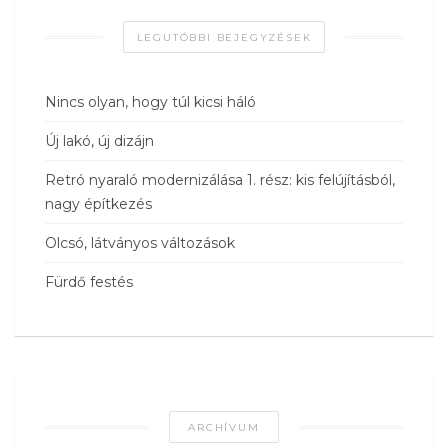
LEGUTÓBBI BEJEGYZÉSEK
Nincs olyan, hogy túl kicsi háló
Új lakó, új dizájn
Retró nyaraló modernizálása 1. rész: kis felújításból,
nagy építkezés
Olcsó, látványos változások
Fürdő festés
ARCHÍVUM