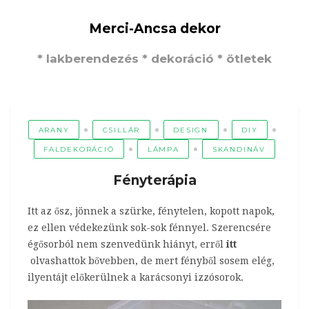
Merci-Ancsa dekor
* lakberendezés * dekoráció * ötletek
ARANY
CSILLÁR
DESIGN
DIY
FALDEKORÁCIÓ
LÁMPA
SKANDINÁV
Fényterápia
Itt az ősz, jönnek a szürke, fénytelen, kopott napok,
ez ellen védekezünk sok-sok fénnyel. Szerencsére
égősorból nem szenvedünk hiányt, erről
itt
olvashattok bővebben, de mert fényből sosem elég,
ilyentájt előkerülnek a karácsonyi izzósorok.