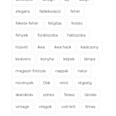
elegáns
faldekoráció
fehér
fekete-fehér
felújítás
festés
fények
fürdőszoba
hálószoba
húsvét
ikea
ikea hack
karácsony
kedvenc
konyha
képek
lámpa
magazin fotózás
nappali
natúr
növények
Oldi
retró
régiség
skandináv
színes
Terasz
tárolás
vintage
virágok
volt-lett
Xmas