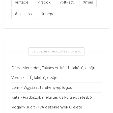
vintage
virágok
volt-lett
Xmas
átalakítás
ünnepek
LEGUTÓBBI HOZZÁSZÓLÁSOK
Dóczi Mercedes, Takács Anikó
-
Új lakó, új dizájn
Veronika
-
Új lakó, új dizájn
Lorin
-
Vigyázat törékeny-epilógus
Kata
-
Fürdőszoba felújítás kis költségvetésből
Pogány Judit
-
IVAR szekrények új élete