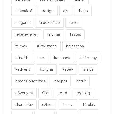
dekoráció
design
diy
dizájn
elegáns
faldekoráció
fehér
fekete-fehér
felújítás
festés
fények
fürdőszoba
hálószoba
húsvét
ikea
ikea hack
karácsony
kedvenc
konyha
képek
lámpa
magazin fotózás
nappali
natúr
növények
Oldi
retró
régiség
skandináv
színes
Terasz
tárolás