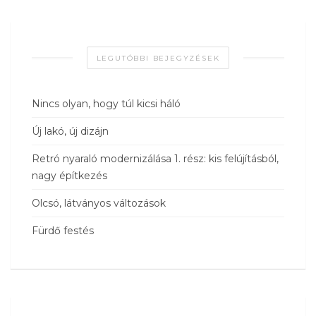
LEGUTÓBBI BEJEGYZÉSEK
Nincs olyan, hogy túl kicsi háló
Új lakó, új dizájn
Retró nyaraló modernizálása 1. rész: kis felújításból,
nagy építkezés
Olcsó, látványos változások
Fürdő festés