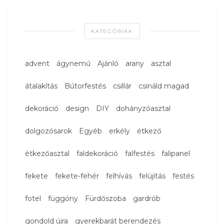
KATEGÓRIÁK
advent
ágynemű
Ajánló
arany
asztal
átalakítás
Bútorfestés
csillár
csináld magad
dekoráció
design
DIY
dohányzóasztal
dolgozósarok
Egyéb
erkély
étkező
étkezőasztal
faldekoráció
falfestés
falipanel
fekete
fekete-fehér
felhívás
felújítás
festés
fotel
függöny
Fürdőszoba
gardrób
gondold újra
gyerekbarát berendezés