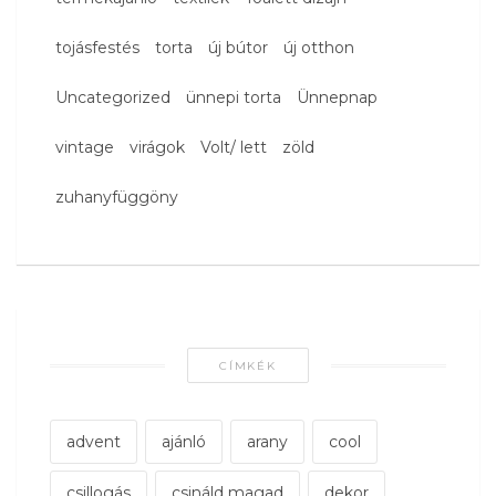
tojásfestés
torta
új bútor
új otthon
Uncategorized
ünnepi torta
Ünnepnap
vintage
virágok
Volt/ lett
zöld
zuhanyfüggöny
CÍMKÉK
advent
ajánló
arany
cool
csillogás
csináld magad
dekor