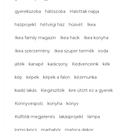
gyerekszoba
hálószoba
Halottak napja
házprojekt
hétvégi ház
húsvét
Ikea
Ikea family magazin
Ikea hack
Ikea konyha
Ikea szerzemény
Ikea szuper termék
iroda
játék
kanapé
karácsony
Kedvenceink
kék
kép
képek
képek a falon
kézimunka
kiadó lakás
Kiegészítők
kire ütött ez a gyerek
Könnyvespolc
konyha
könyv
Külföldi megjelenés
lakásprojekt
lámpa
lomis kincs
marhabőr
matrica dekor