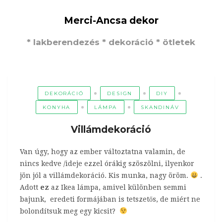
Merci-Ancsa dekor
* lakberendezés * dekoráció * ötletek
DEKORÁCIÓ
DESIGN
DIY
KONYHA
LÁMPA
SKANDINÁV
Villámdekoráció
Van úgy, hogy az ember változtatna valamin, de
nincs kedve /ideje ezzel órákig szöszölni, ilyenkor
jön jól a villámdekoráció. Kis munka, nagy öröm.
.
Adott
ez
az Ikea lámpa, amivel különben semmi
bajunk, eredeti formájában is tetszetős, de miért ne
bolondítsuk meg egy kicsit?