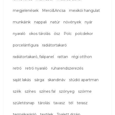
megjelenések
Merci&Ancsa
mexikói hangulat
munkáink
nappali
natúr
növények
nyár
nyaraló
okos tárolás
ősz
Polc
polcdekor
porcelánfigura
radiátortakaró
radiátortakaró, falipanel
rattan
régi otthon
retró
retró nyaraló
ruharendszerezés
saját lakás
sárga
skandináv
stúdió apartman
szék
színes
színes fal
szőnyeg
szőrme
születésnap
tárolás
tavasz
tél
terasz
termékajánló
textilek
Toalett dizájn