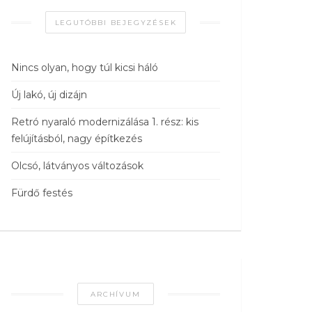
LEGUTÓBBI BEJEGYZÉSEK
Nincs olyan, hogy túl kicsi háló
Új lakó, új dizájn
Retró nyaraló modernizálása 1. rész: kis
felújításból, nagy építkezés
Olcsó, látványos változások
Fürdő festés
ARCHÍVUM