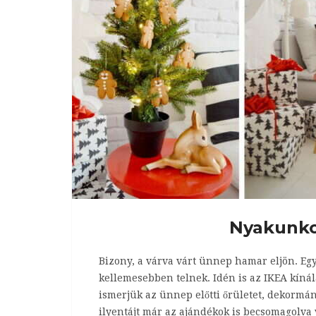
Nyakunko
Bizony, a várva várt ünnep hamar eljön. Egy 
kellemesebben telnek. Idén is az IKEA kí
ismerjük az ünnep előtti őrületet, dekormá
ilyentájt már az ajándékok is becsomagolva