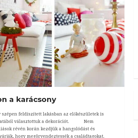
n a karácsony
szépen feldíszített lakásban az előkészületek is
nálatából választottuk a dekorációt. Nem
niások révén korán kezdjük a hangolódást és
 várják, hogy megörvendeztessék a családtagokat.