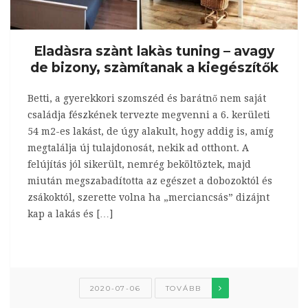
Eladàsra szànt lakàs tuning – avagy
de bizony, szàmítanak a kiegészítők
Betti, a gyerekkori szomszéd és barátnő nem saját
családja fészkének tervezte megvenni a 6. kerületi
54 m2-es lakást, de úgy alakult, hogy addig is, amíg
megtalálja új tulajdonosát, nekik ad otthont. A
felújítás jól sikerült, nemrég beköltöztek, majd
miután megszabadította az egészet a dobozoktól és
zsákoktól, szerette volna ha „merciancsás” dizájnt
kap a lakás és […]
2020-07-06
TOVÁBB