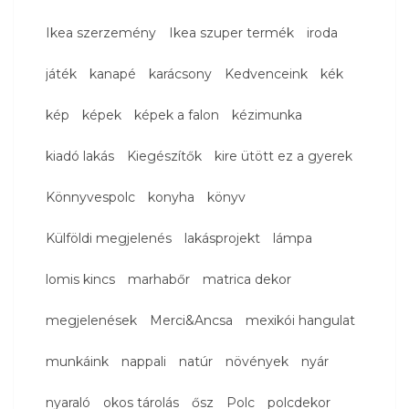
Ikea szerzemény
Ikea szuper termék
iroda
játék
kanapé
karácsony
Kedvenceink
kék
kép
képek
képek a falon
kézimunka
kiadó lakás
Kiegészítők
kire ütött ez a gyerek
Könnyvespolc
konyha
könyv
Külföldi megjelenés
lakásprojekt
lámpa
lomis kincs
marhabőr
matrica dekor
megjelenések
Merci&Ancsa
mexikói hangulat
munkáink
nappali
natúr
növények
nyár
nyaraló
okos tárolás
ősz
Polc
polcdekor