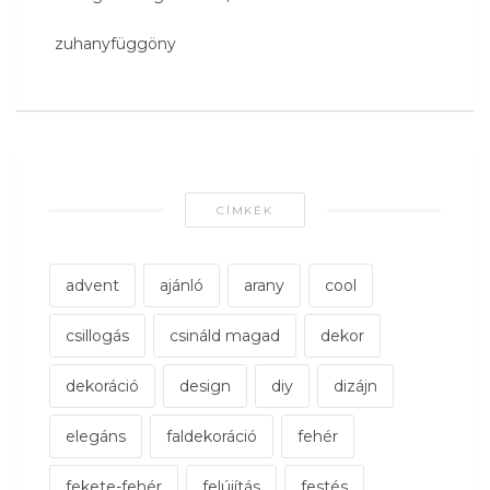
zuhanyfüggöny
CÍMKÉK
advent
ajánló
arany
cool
csillogás
csináld magad
dekor
dekoráció
design
diy
dizájn
elegáns
faldekoráció
fehér
fekete-fehér
felújítás
festés