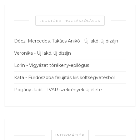
LEGUTÓBBI HOZZÁSZÓLÁSOK
Dóczi Mercedes, Takács Anikó
-
Új lakó, új dizájn
Veronika
-
Új lakó, új dizájn
Lorin
-
Vigyázat törékeny-epilógus
Kata
-
Fürdőszoba felújítás kis költségvetésből
Pogány Judit
-
IVAR szekrények új élete
INFORMÁCIÓK