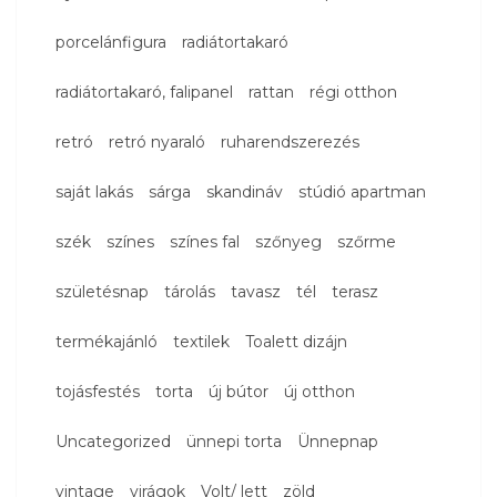
porcelánfigura
radiátortakaró
radiátortakaró, falipanel
rattan
régi otthon
retró
retró nyaraló
ruharendszerezés
saját lakás
sárga
skandináv
stúdió apartman
szék
színes
színes fal
szőnyeg
szőrme
születésnap
tárolás
tavasz
tél
terasz
termékajánló
textilek
Toalett dizájn
tojásfestés
torta
új bútor
új otthon
Uncategorized
ünnepi torta
Ünnepnap
vintage
virágok
Volt/ lett
zöld