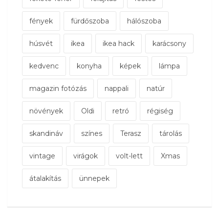
fények
fürdőszoba
hálószoba
húsvét
ikea
ikea hack
karácsony
kedvenc
konyha
képek
lámpa
magazin fotózás
nappali
natúr
növények
Oldi
retró
régiség
skandináv
színes
Terasz
tárolás
vintage
virágok
volt-lett
Xmas
átalakítás
ünnepek