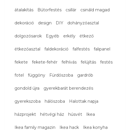
átalakítás
Bútorfestés
csillár
csináld magad
dekoráció
design
DIY
dohányzóasztal
dolgozósarok
Egyéb
erkély
étkező
étkezőasztal
faldekoráció
falfestés
falipanel
fekete
fekete-fehér
felhívás
felújítás
festés
fotel
függöny
Fürdőszoba
gardrób
gondold újra
gyerekbarát berendezés
gyerekszoba
hálószoba
Halottak napja
házprojekt
hétvégi ház
húsvét
Ikea
Ikea family magazin
Ikea hack
Ikea konyha