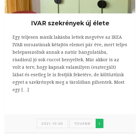
IVAR szekrények új élete
Egy teljesen màsik lakàsba lettek megvéve az IKEA
IVAR sorozatànak kétajtós elemei pàr éve, mert teljes
belepasszoltak annak a natúr hangulatàba,
ràadàsul jó sok cuccot benyeltek. Màr akkor is az
volt a terv, hogy kapnak valamilyen (esztergàlt)
làbat és esetleg le is festjük feketére, de költöztünk
egyet a szekrények meg a tàrolóban pihentek. Most
egy […]
2021-10-05
TOVÁBB