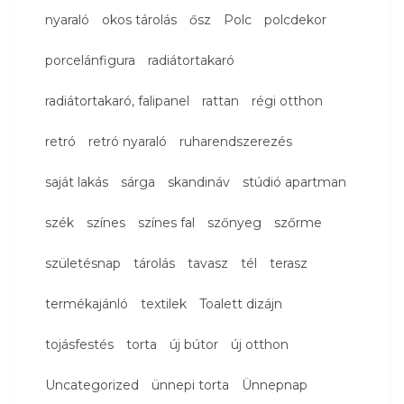
nyaraló
okos tárolás
ősz
Polc
polcdekor
porcelánfigura
radiátortakaró
radiátortakaró, falipanel
rattan
régi otthon
retró
retró nyaraló
ruharendszerezés
saját lakás
sárga
skandináv
stúdió apartman
szék
színes
színes fal
szőnyeg
szőrme
születésnap
tárolás
tavasz
tél
terasz
termékajánló
textilek
Toalett dizájn
tojásfestés
torta
új bútor
új otthon
Uncategorized
ünnepi torta
Ünnepnap