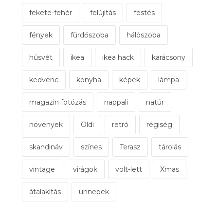
fekete-fehér
felújítás
festés
fények
fürdőszoba
hálószoba
húsvét
ikea
ikea hack
karácsony
kedvenc
konyha
képek
lámpa
magazin fotózás
nappali
natúr
növények
Oldi
retró
régiség
skandináv
színes
Terasz
tárolás
vintage
virágok
volt-lett
Xmas
átalakítás
ünnepek