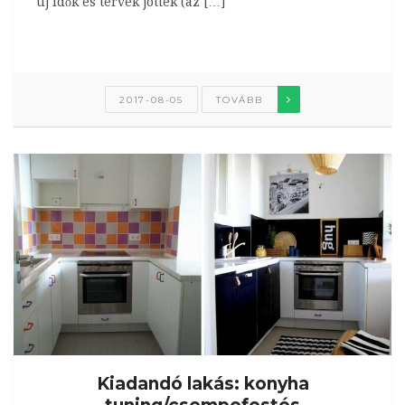
új idők és tervek jöttek (az […]
2017-08-05
TOVÁBB
Kiadandó lakás: konyha