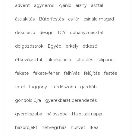
advent
ágynemű
Ajánló
arany
asztal
átalakítás
Bútorfestés
csillár
csináld magad
dekoráció
design
DIY
dohányzóasztal
dolgozósarok
Egyéb
erkély
étkező
étkezőasztal
faldekoráció
falfestés
falipanel
fekete
fekete-fehér
felhívás
felújítás
festés
fotel
függöny
Fürdőszoba
gardrób
gondold újra
gyerekbarát berendezés
gyerekszoba
hálószoba
Halottak napja
házprojekt
hétvégi ház
húsvét
Ikea