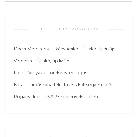
LEGUTÓBBI HOZZÁSZÓLÁSOK
Dóczi Mercedes, Takács Anikó
-
Új lakó, új dizájn
Veronika
-
Új lakó, új dizájn
Lorin
-
Vigyázat törékeny-epilógus
Kata
-
Fürdőszoba felújítás kis költségvetésből
Pogány Judit
-
IVAR szekrények új élete