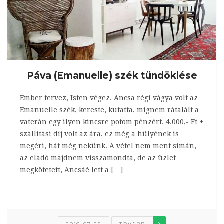
Páva (Emanuelle) szék tündöklése
Ember tervez, Isten végez. Ancsa régi vágya volt az
Emanuelle szék, kereste, kutatta, mígnem rátalált a
vaterán egy ilyen kincsre potom pénzért. 4.000,- Ft +
szàllítàsi díj volt az ára, ez még a hülyének is
megéri, hát még nekünk. A vétel nem ment simán,
az eladó majdnem visszamondta, de az üzlet
megkötetett, Ancsáé lett a […]