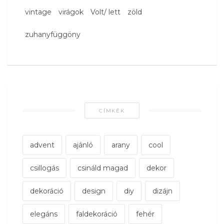
vintage
virágok
Volt/ lett
zöld
zuhanyfüggöny
CÍMKÉK
advent
ajánló
arany
cool
csillogás
csináld magad
dekor
dekoráció
design
diy
dizájn
elegáns
faldekoráció
fehér