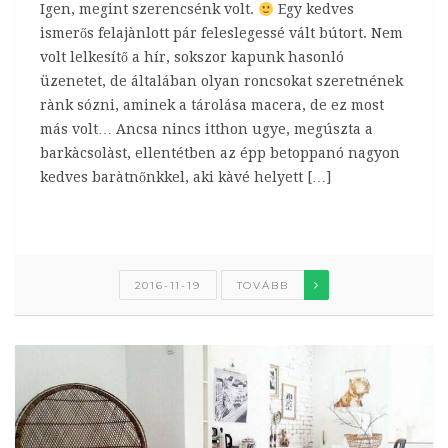
Igen, megint szerencsénk volt.
Egy kedves
ismerős felajànlott pár feleslegessé vált bútort. Nem
volt lelkesítő a hír, sokszor kapunk hasonló
üzenetet, de általában olyan roncsokat szeretnének
rànk sózni, aminek a tárolása macera, de ez most
más volt… Ancsa nincs itthon ugye, megúszta a
barkàcsolàst, ellentétben az épp betoppanó nagyon
kedves baràtnőnkkel, aki kàvé helyett […]
2016-11-19
TOVÁBB