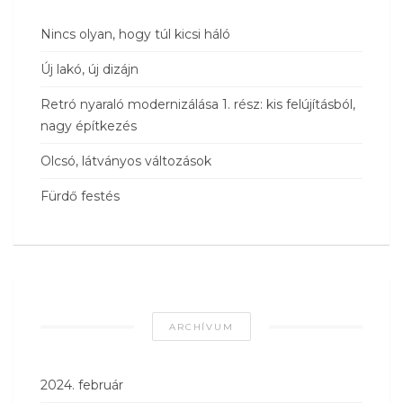
Nincs olyan, hogy túl kicsi háló
Új lakó, új dizájn
Retró nyaraló modernizálása 1. rész: kis felújításból,
nagy építkezés
Olcsó, látványos változások
Fürdő festés
ARCHÍVUM
2024. február