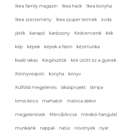
Ikea family magazin
Ikea hack
Ikea konyha
Ikea szerzemény
Ikea szuper termék
iroda
játék
kanapé
karácsony
Kedvenceink
kék
kép
képek
képek a falon
kézimunka
kiadó lakás
Kiegészítők
kire ütött ez a gyerek
Könnyvespolc
konyha
könyv
Külföldi megjelenés
lakásprojekt
lámpa
lomis kincs
marhabőr
matrica dekor
megjelenések
Merci&Ancsa
mexikói hangulat
munkáink
nappali
natúr
növények
nyár