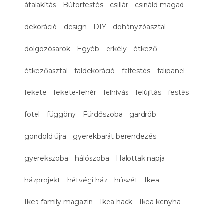
átalakítás
Bútorfestés
csillár
csináld magad
dekoráció
design
DIY
dohányzóasztal
dolgozósarok
Egyéb
erkély
étkező
étkezőasztal
faldekoráció
falfestés
falipanel
fekete
fekete-fehér
felhívás
felújítás
festés
fotel
függöny
Fürdőszoba
gardrób
gondold újra
gyerekbarát berendezés
gyerekszoba
hálószoba
Halottak napja
házprojekt
hétvégi ház
húsvét
Ikea
Ikea family magazin
Ikea hack
Ikea konyha