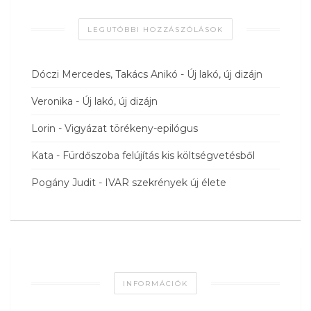
LEGUTÓBBI HOZZÁSZÓLÁSOK
Dóczi Mercedes, Takács Anikó
-
Új lakó, új dizájn
Veronika
-
Új lakó, új dizájn
Lorin
-
Vigyázat törékeny-epilógus
Kata
-
Fürdőszoba felújítás kis költségvetésből
Pogány Judit
-
IVAR szekrények új élete
INFORMÁCIÓK