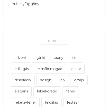
zuhanyfüggöny
CÍMKÉK
advent
ajánló
arany
cool
csillogás
csináld magad
dekor
dekoráció
design
diy
dizájn
elegáns
faldekoráció
fehér
fekete-fehér
felújítás
festés