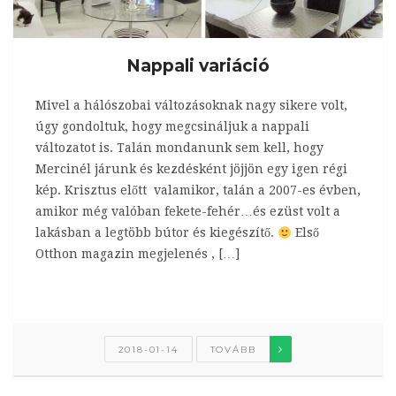
Nappali variáció
Mivel a hálószobai változásoknak nagy sikere volt,
úgy gondoltuk, hogy megcsináljuk a nappali
változatot is. Talán mondanunk sem kell, hogy
Mercinél járunk és kezdésként jöjjön egy igen régi
kép. Krisztus előtt valamikor, talán a 2007-es évben,
amikor még valóban fekete-fehér…és ezüst volt a
lakásban a legtöbb bútor és kiegészítő.
Első
Otthon magazin megjelenés , […]
2018-01-14
TOVÁBB