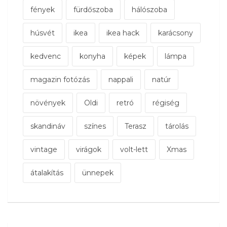
fények
fürdőszoba
hálószoba
húsvét
ikea
ikea hack
karácsony
kedvenc
konyha
képek
lámpa
magazin fotózás
nappali
natúr
növények
Oldi
retró
régiség
skandináv
színes
Terasz
tárolás
vintage
virágok
volt-lett
Xmas
átalakítás
ünnepek