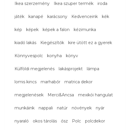
Ikea szerzemény
Ikea szuper termék
iroda
játék
kanapé
karácsony
Kedvenceink
kék
kép
képek
képek a falon
kézimunka
kiadó lakás
Kiegészítők
kire ütött ez a gyerek
Könnyvespolc
konyha
könyv
Külföldi megjelenés
lakásprojekt
lámpa
lomis kincs
marhabőr
matrica dekor
megjelenések
Merci&Ancsa
mexikói hangulat
munkáink
nappali
natúr
növények
nyár
nyaraló
okos tárolás
ősz
Polc
polcdekor