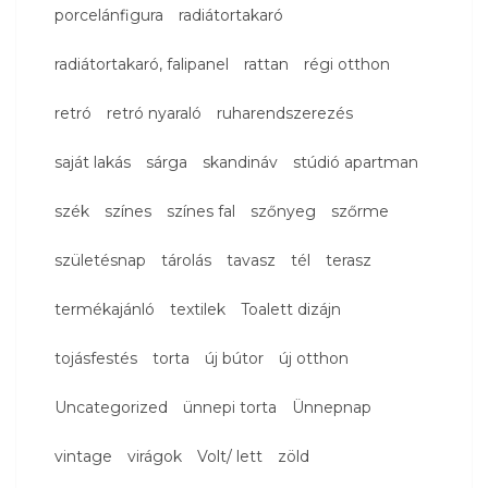
porcelánfigura
radiátortakaró
radiátortakaró, falipanel
rattan
régi otthon
retró
retró nyaraló
ruharendszerezés
saját lakás
sárga
skandináv
stúdió apartman
szék
színes
színes fal
szőnyeg
szőrme
születésnap
tárolás
tavasz
tél
terasz
termékajánló
textilek
Toalett dizájn
tojásfestés
torta
új bútor
új otthon
Uncategorized
ünnepi torta
Ünnepnap
vintage
virágok
Volt/ lett
zöld